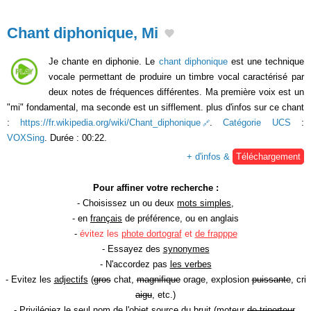
Chant diphonique, Mi
Je chante en diphonie. Le
chant diphonique
est une technique
vocale permettant de produire un timbre vocal caractérisé par
deux notes de fréquences différentes. Ma première voix est un
"mi" fondamental, ma seconde est un sifflement. plus d'infos sur ce chant
:
https://fr.wikipedia.org/wiki/Chant_diphonique
.
Catégorie UCS
:
VOXSing
. Durée : 00:22.
+ d'infos &
Téléchargement
Pour affiner votre recherche :
- Choisissez un ou deux
mots simples
,
- en
français
de préférence, ou en anglais
-
évitez les
phote dortograf
et
de frapppe
- Essayez des
synonymes
- N'accordez pas
les verbes
- Evitez les
adjectifs
(
gros
chat,
magnifique
orage, explosion
puissante
, cri
aigu
, etc.)
- Privilégiez le seul
nom de l'objet source
du bruit (moteur
de triporteur
,