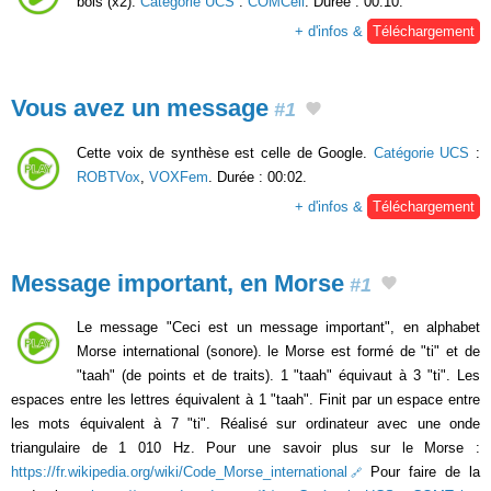
bois (x2).
Catégorie UCS
:
COMCell
. Durée : 00:10.
+ d'infos &
Téléchargement
Vous avez un message
#1
Cette voix de synthèse est celle de Google.
Catégorie UCS
:
ROBTVox
,
VOXFem
. Durée : 00:02.
+ d'infos &
Téléchargement
Message important, en Morse
#1
Le message "Ceci est un message important", en alphabet
Morse international (sonore). le Morse est formé de "ti" et de
"taah" (de points et de traits). 1 "taah" équivaut à 3 "ti". Les
espaces entre les lettres équivalent à 1 "taah". Finit par un espace entre
les mots équivalent à 7 "ti". Réalisé sur ordinateur avec une onde
triangulaire de 1 010 Hz. Pour une savoir plus sur le Morse :
https://fr.wikipedia.org/wiki/Code_Morse_international
Pour faire de la