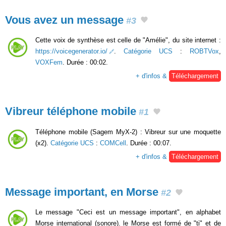
Vous avez un message
#3
Cette voix de synthèse est celle de "Amélie", du site internet :
https://voicegenerator.io/
.
Catégorie UCS
:
ROBTVox
,
VOXFem
. Durée : 00:02.
+ d'infos &
Téléchargement
Vibreur téléphone mobile
#1
Téléphone mobile (Sagem MyX-2) : Vibreur sur une moquette
(x2).
Catégorie UCS
:
COMCell
. Durée : 00:07.
+ d'infos &
Téléchargement
Message important, en Morse
#2
Le message "Ceci est un message important", en alphabet
Morse international (sonore). le Morse est formé de "ti" et de