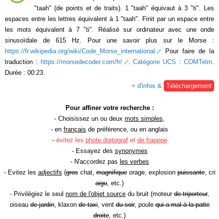
"taah" (de points et de traits). 1 "taah" équivaut à 3 "ti". Les
espaces entre les lettres équivalent à 1 "taah". Finit par un espace entre
les mots équivalent à 7 "ti". Réalisé sur ordinateur avec une onde
sinusoïdale de 615 Hz. Pour une savoir plus sur le Morse :
https://fr.wikipedia.org/wiki/Code_Morse_international
Pour faire de la
traduction :
https://morsedecoder.com/fr/
.
Catégorie UCS
:
COMTelm
.
Durée : 00:23.
+ d'infos &
Téléchargement
Pour affiner votre recherche :
- Choisissez un ou deux
mots simples
,
- en
français
de préférence, ou en anglais
-
évitez les
phote dortograf
et
de frapppe
- Essayez des
synonymes
- N'accordez pas
les verbes
- Evitez les
adjectifs
(
gros
chat,
magnifique
orage, explosion
puissante
, cri
aigu
, etc.)
- Privilégiez le seul
nom de l'objet source
du bruit (moteur
de triporteur
,
oiseau
de jardin
, klaxon
de taxi
, vent
du soir
, poule
qui a mal à la patte
droite
, etc.)