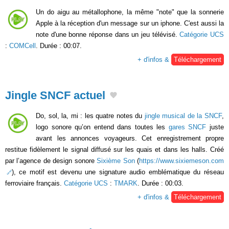
Un do aigu au métallophone, la même "note" que la sonnerie
Apple à la réception d'un message sur un iphone. C'est aussi la
note d'une bonne réponse dans un jeu télévisé.
Catégorie UCS
:
COMCell
. Durée : 00:07.
+ d'infos &
Téléchargement
Jingle SNCF actuel
Do, sol, la, mi : les quatre notes du
jingle musical de la SNCF
,
logo sonore qu’on entend dans toutes les
gares SNCF
juste
avant les annonces voyageurs. Cet enregistrement propre
restitue fidèlement le signal diffusé sur les quais et dans les halls. Créé
par l’agence de design sonore
Sixième Son
(
https://www.sixiemeson.com
), ce motif est devenu une signature audio emblématique du réseau
ferroviaire français.
Catégorie UCS
:
TMARK
. Durée : 00:03.
+ d'infos &
Téléchargement