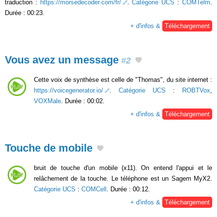
traduction :
https://morsedecoder.com/fr/
.
Catégorie UCS
:
COMTelm
.
Durée : 00:23.
+ d'infos &
Téléchargement
Vous avez un message
#2
Cette voix de synthèse est celle de "Thomas", du site internet :
https://voicegenerator.io/
.
Catégorie UCS
:
ROBTVox
,
VOXMale
. Durée : 00:02.
+ d'infos &
Téléchargement
Touche de mobile
bruit de touche d'un mobile (x11). On entend l'appui et le
relâchement de la touche. Le téléphone est un Sagem MyX2.
Catégorie UCS
:
COMCell
. Durée : 00:12.
+ d'infos &
Téléchargement