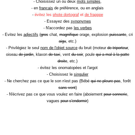
- Choisissez un ou deux
mots simples
,
- en
français
de préférence, ou en anglais
-
évitez les
phote dortograf
et
de frapppe
- Essayez des
synonymes
- N'accordez pas
les verbes
- Evitez les
adjectifs
(
gros
chat,
magnifique
orage, explosion
puissante
, cri
aigu
, etc.)
- Privilégiez le seul
nom de l'objet source
du bruit (moteur
de triporteur
,
oiseau
de jardin
, klaxon
de taxi
, vent
du soir
, poule
qui a mal à la patte
droite
, etc.)
- évitez les onomatopées et l'argot
- Choisissez le
singulier
- Ne cherchez pas ce que le son n'est pas (Bébé
qui ne pleure pas
, forêt
sans vent
)
- N'écrivez pas ce que vous voulez en faire (aboiement
pour sonnerie
,
vagues
pour s'endormir
)