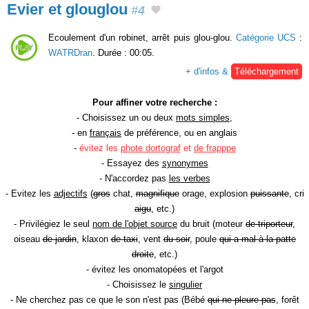
Evier et glouglou
#4
Ecoulement d'un robinet, arrêt puis glou-glou.
Catégorie UCS
:
WATRDran
. Durée : 00:05.
+ d'infos &
Téléchargement
Pour affiner votre recherche :
- Choisissez un ou deux
mots simples
,
- en
français
de préférence, ou en anglais
-
évitez les
phote dortograf
et
de frapppe
- Essayez des
synonymes
- N'accordez pas
les verbes
- Evitez les
adjectifs
(
gros
chat,
magnifique
orage, explosion
puissante
, cri
aigu
, etc.)
- Privilégiez le seul
nom de l'objet source
du bruit (moteur
de triporteur
,
oiseau
de jardin
, klaxon
de taxi
, vent
du soir
, poule
qui a mal à la patte
droite
, etc.)
- évitez les onomatopées et l'argot
- Choisissez le
singulier
- Ne cherchez pas ce que le son n'est pas (Bébé
qui ne pleure pas
, forêt