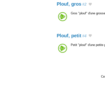
Plouf, gros
#2
Gros "plouf" d'une gross
Plouf, petit
#4
Petit "plouf" d'une petit
Cet