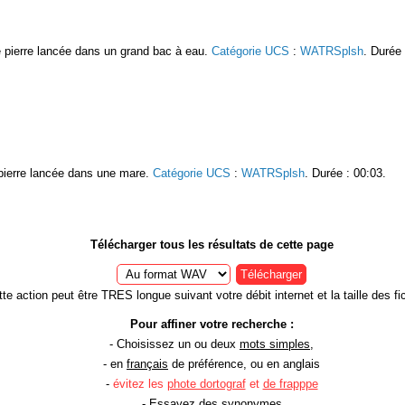
e pierre lancée dans un grand bac à eau.
Catégorie UCS
:
WATRSplsh
. Durée 
e pierre lancée dans une mare.
Catégorie UCS
:
WATRSplsh
. Durée : 00:03.
Télécharger tous les résultats de cette page
Télécharger
te action peut être TRES longue suivant votre débit internet et la taille des fic
Pour affiner votre recherche :
- Choisissez un ou deux
mots simples
,
- en
français
de préférence, ou en anglais
-
évitez les
phote dortograf
et
de frapppe
- Essayez des
synonymes