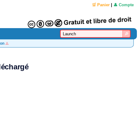
🛒 Panier
|
👤 Compte
on
⚠️
léchargé