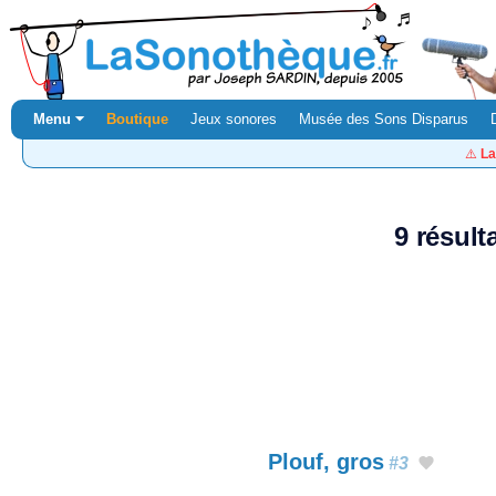
Menu ⏷
Boutique
Jeux sonores
Musée des Sons Disparus
⚠️
La
9 résul
Plouf, gros
#3