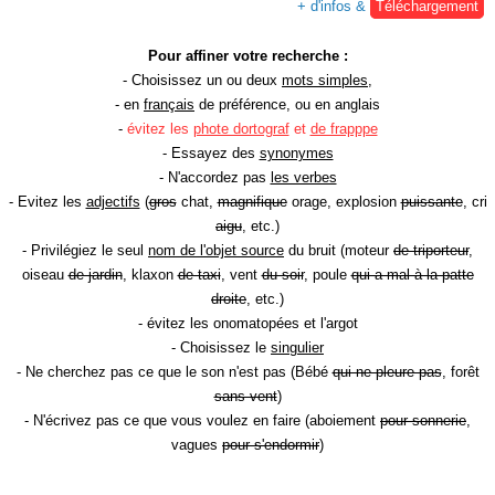
+ d'infos &
Téléchargement
Pour affiner votre recherche :
- Choisissez un ou deux
mots simples
,
- en
français
de préférence, ou en anglais
-
évitez les
phote dortograf
et
de frapppe
- Essayez des
synonymes
- N'accordez pas
les verbes
- Evitez les
adjectifs
(
gros
chat,
magnifique
orage, explosion
puissante
, cri
aigu
, etc.)
- Privilégiez le seul
nom de l'objet source
du bruit (moteur
de triporteur
,
oiseau
de jardin
, klaxon
de taxi
, vent
du soir
, poule
qui a mal à la patte
droite
, etc.)
- évitez les onomatopées et l'argot
- Choisissez le
singulier
- Ne cherchez pas ce que le son n'est pas (Bébé
qui ne pleure pas
, forêt
sans vent
)
- N'écrivez pas ce que vous voulez en faire (aboiement
pour sonnerie
,
vagues
pour s'endormir
)