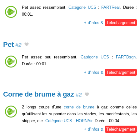
Pet assez ressemblant.
Catégorie UCS
:
FARTReal
. Durée :
00:01.
+ d'infos &
Téléchargement
Pet
#2
Pet assez peu ressemblant.
Catégorie UCS
:
FARTDsgn
.
Durée : 00:01.
+ d'infos &
Téléchargement
Corne de brume à gaz
#2
2 longs coups d'une
corne de brume
à gaz comme celles
qu'utilisent les supporter dans les stades, les manifestants, les
skipper, etc.
Catégorie UCS
:
HORNAir
. Durée : 00:04.
+ d'infos &
Téléchargement