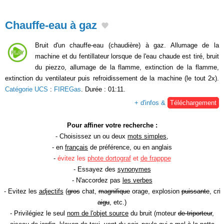
Chauffe-eau à gaz
Bruit d'un chauffe-eau (chaudière) à gaz. Allumage de la
machine et du fentillateur lorsque de l'eau chaude est tiré, bruit
du piezzo, allumage de la flamme, extinction de la flamme,
extinction du ventilateur puis refroidissement de la machine (le tout 2x).
Catégorie UCS
:
FIREGas
. Durée : 01:11.
+ d'infos &
Téléchargement
Pour affiner votre recherche :
- Choisissez un ou deux
mots simples
,
- en
français
de préférence, ou en anglais
-
évitez les
phote dortograf
et
de frapppe
- Essayez des
synonymes
- N'accordez pas
les verbes
- Evitez les
adjectifs
(
gros
chat,
magnifique
orage, explosion
puissante
, cri
aigu
, etc.)
- Privilégiez le seul
nom de l'objet source
du bruit (moteur
de triporteur
,