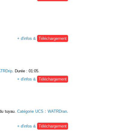
+ d'infos &
Téléchargement
TRDrip
. Durée : 01:05.
+ d'infos &
Téléchargement
du tuyau.
Catégorie UCS
:
WATRDran
.
+ d'infos &
Téléchargement