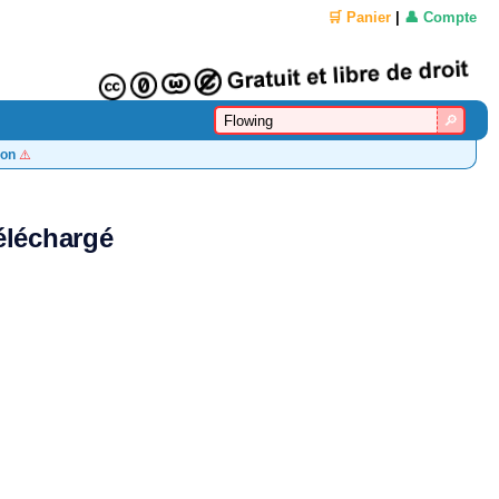
🛒 Panier
|
👤 Compte
on
⚠️
éléchargé