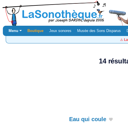
Menu ⏷
Boutique
Jeux sonores
Musée des Sons Disparus
⚠️
La
14 résul
Eau qui coule