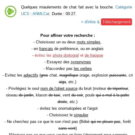
Quelques miaulements de chat fait avec la bouche.
Catégorie
UCS
:
ANMLCat
. Durée : 00:27.
+ d'infos &
Téléchargement
Pour affiner votre recherche :
- Choisissez un ou deux
mots simples
,
- en
français
de préférence, ou en anglais
-
évitez les
phote dortograf
et
de frapppe
- Essayez des
synonymes
- N'accordez pas
les verbes
- Evitez les
adjectifs
(
gros
chat,
magnifique
orage, explosion
puissante
, cri
aigu
, etc.)
- Privilégiez le seul
nom de l'objet source
du bruit (moteur
de triporteur
,
oiseau
de jardin
, klaxon
de taxi
, vent
du soir
, poule
qui a mal à la patte
droite
, etc.)
- évitez les onomatopées et l'argot
- Choisissez le
singulier
- Ne cherchez pas ce que le son n'est pas (Bébé
qui ne pleure pas
, forêt
sans vent
)
- N'écrivez pas ce que vous voulez en faire (aboiement
pour sonnerie
,