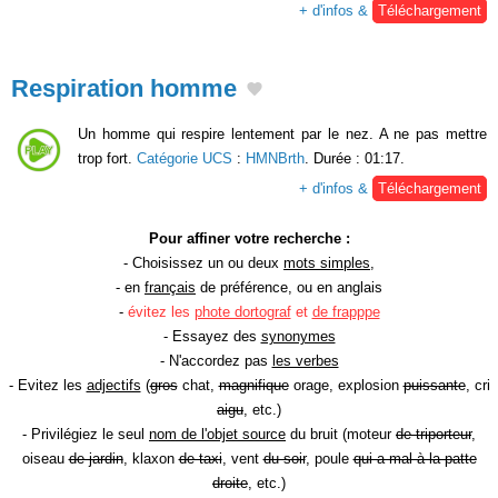
+ d'infos &
Téléchargement
Respiration homme
Un homme qui respire lentement par le nez. A ne pas mettre
trop fort.
Catégorie UCS
:
HMNBrth
. Durée : 01:17.
+ d'infos &
Téléchargement
Pour affiner votre recherche :
- Choisissez un ou deux
mots simples
,
- en
français
de préférence, ou en anglais
-
évitez les
phote dortograf
et
de frapppe
- Essayez des
synonymes
- N'accordez pas
les verbes
- Evitez les
adjectifs
(
gros
chat,
magnifique
orage, explosion
puissante
, cri
aigu
, etc.)
- Privilégiez le seul
nom de l'objet source
du bruit (moteur
de triporteur
,
oiseau
de jardin
, klaxon
de taxi
, vent
du soir
, poule
qui a mal à la patte
droite
, etc.)