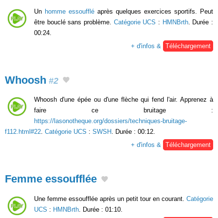
Un
homme essoufflé
après quelques exercices sportifs. Peut
être bouclé sans problème.
Catégorie UCS
:
HMNBrth
. Durée :
00:24.
+ d'infos &
Téléchargement
Whoosh
#2
Whoosh d'une épée ou d'une flèche qui fend l'air. Apprenez à
faire ce bruitage :
https://lasonotheque.org/dossiers/techniques-bruitage-
f112.html#22
.
Catégorie UCS
:
SWSH
. Durée : 00:12.
+ d'infos &
Téléchargement
Femme essoufflée
Une femme essoufflée après un petit tour en courant.
Catégorie
UCS
:
HMNBrth
. Durée : 01:10.