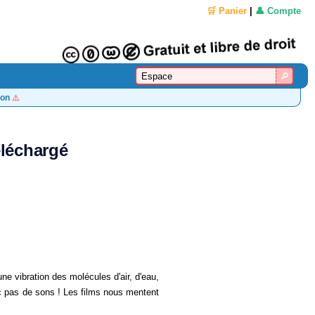
🛒 Panier
|
👤 Compte
on
⚠️
éléchargé
ne vibration des molécules d'air, d'eau,
onc pas de sons ! Les films nous mentent