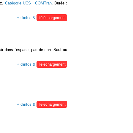
Hz.
Catégorie UCS
:
COMTran
. Durée :
+ d'infos &
Téléchargement
'air dans l'espace, pas de son. Sauf au
+ d'infos &
Téléchargement
+ d'infos &
Téléchargement