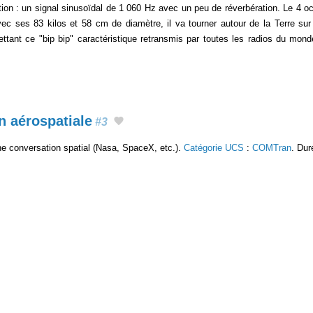
on : un signal sinusoïdal de 1 060 Hz avec un peu de réverbération. Le 4 octo
ec ses 83 kilos et 58 cm de diamètre, il va tourner autour de la Terre sur u
mettant ce "bip bip" caractéristique retransmis par toutes les radios du mon
 aérospatiale
#3
ne conversation spatial (Nasa, SpaceX, etc.).
Catégorie UCS
:
COMTran
. Dur