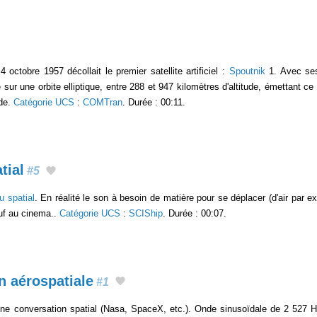
4 octobre 1957 décollait le premier satellite artificiel :
Spoutnik
1. Avec ses
e sur une orbite elliptique, entre 288 et 947 kilomètres d'altitude, émettant ce
nde.
Catégorie UCS
:
COMTran
. Durée : 00:11.
tial
#5
u spatial
. En réalité le son à besoin de matière pour se déplacer (d'air par 
uf au cinema..
Catégorie UCS
:
SCIShip
. Durée : 00:07.
 aérospatiale
#1
une conversation spatial (Nasa, SpaceX, etc.). Onde sinusoïdale de 2 527 