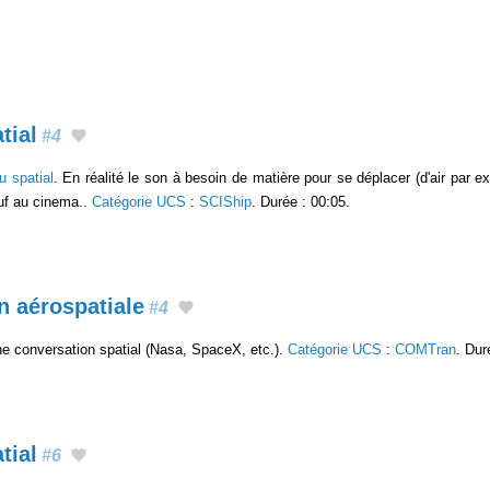
tial
#4
u spatial
. En réalité le son à besoin de matière pour se déplacer (d'air par 
uf au cinema..
Catégorie UCS
:
SCIShip
. Durée : 00:05.
 aérospatiale
#4
ne conversation spatial (Nasa, SpaceX, etc.).
Catégorie UCS
:
COMTran
. Dur
tial
#6