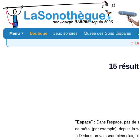
Menu ⏷
Boutique
Jeux sonores
Musée des Sons Disparus
⚠️
La
15 résul
"Espace" :
Dans l'espace, pas de so
de métal (par exemple), depuis la so
:) Dedans un vaisseau plein d'air, ok