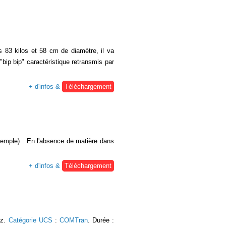
 83 kilos et 58 cm de diamètre, il va
 "bip bip" caractéristique retransmis par
+ d'infos &
Téléchargement
exemple) : En l'absence de matière dans
+ d'infos &
Téléchargement
Hz.
Catégorie UCS
:
COMTran
. Durée :