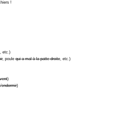
hiers !
, etc.)
ir
, poule
qui a mal à la patte droite
, etc.)
vent
)
s'endormir
)