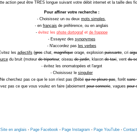
te action peut être TRES longue suivant votre débit internet et la taille des fic
Pour affiner votre recherche :
- Choisissez un ou deux
mots simples
,
- en
français
de préférence, ou en anglais
-
évitez les
phote dortograf
et
de frapppe
- Essayez des
synonymes
- N'accordez pas
les verbes
Evitez les
adjectifs
(
gros
chat,
magnifique
orage, explosion
puissante
, cri
aigu
ource
du bruit (moteur
de triporteur
, oiseau
de jardin
, klaxon
de taxi
, vent
du so
- évitez les onomatopées et l'argot
- Choisissez le
singulier
 Ne cherchez pas ce que le son n'est pas (Bébé
qui ne pleure pas
, forêt
sans 
rivez pas ce que vous voulez en faire (aboiement
pour sonnerie
, vagues
pour 
Site en anglais
-
Page Facebook
-
Page Instagram
-
Page YouTube
-
Contact