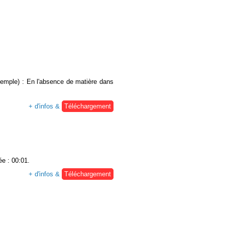
exemple) : En l'absence de matière dans
+ d'infos &
Téléchargement
ée : 00:01.
+ d'infos &
Téléchargement