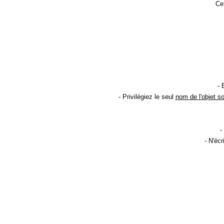
Cet
- 
- Privilégiez le seul
nom de l'objet s
-
- N'éc