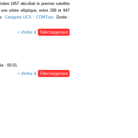
bre 1957 décollait le premier satellite
ne orbite elliptique, entre 288 et 947
de.
Catégorie UCS
:
COMTran
. Durée :
+ d'infos &
Téléchargement
ée : 00:01.
+ d'infos &
Téléchargement