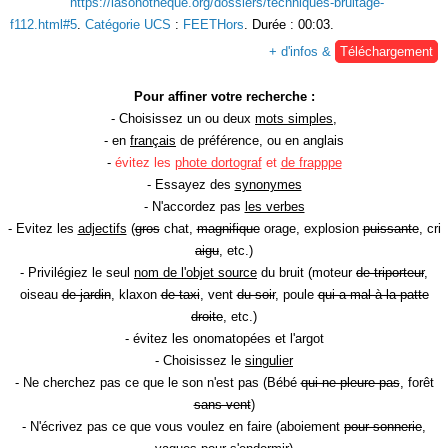
https://lasonotheque.org/dossiers/techniques-bruitage-
f112.html#5
.
Catégorie UCS
:
FEETHors
. Durée : 00:03.
+ d'infos &
Téléchargement
Pour affiner votre recherche :
- Choisissez un ou deux
mots simples
,
- en
français
de préférence, ou en anglais
-
évitez les
phote dortograf
et
de frapppe
- Essayez des
synonymes
- N'accordez pas
les verbes
- Evitez les
adjectifs
(
gros
chat,
magnifique
orage, explosion
puissante
, cri
aigu
, etc.)
- Privilégiez le seul
nom de l'objet source
du bruit (moteur
de triporteur
,
oiseau
de jardin
, klaxon
de taxi
, vent
du soir
, poule
qui a mal à la patte
droite
, etc.)
- évitez les onomatopées et l'argot
- Choisissez le
singulier
- Ne cherchez pas ce que le son n'est pas (Bébé
qui ne pleure pas
, forêt
sans vent
)
- N'écrivez pas ce que vous voulez en faire (aboiement
pour sonnerie
,