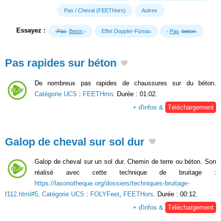
Pas / Cheval (FEETHors)
Autres
Essayez :
Pas
Beton
Effet Doppler-Fizeau
Pas
beton
Pas rapides sur béton
De nombreux pas rapides de chaussures sur du béton.
Catégorie UCS
:
FEETHmn
. Durée : 01:02.
+ d'infos &
Téléchargement
Galop de cheval sur sol dur
Galop de cheval sur un sol dur. Chemin de terre ou béton. Son
réalisé avec cette technique de bruitage :
https://lasonotheque.org/dossiers/techniques-bruitage-
f112.html#5
.
Catégorie UCS
:
FOLYFeet
,
FEETHors
. Durée : 00:12.
+ d'infos &
Téléchargement