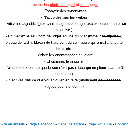
-
évitez les
phote dortograf
et
de frapppe
- Essayez des
synonymes
- N'accordez pas
les verbes
- Evitez les
adjectifs
(
gros
chat,
magnifique
orage, explosion
puissante
, cri
aigu
, etc.)
- Privilégiez le seul
nom de l'objet source
du bruit (moteur
de triporteur
,
oiseau
de jardin
, klaxon
de taxi
, vent
du soir
, poule
qui a mal à la patte
droite
, etc.)
- évitez les onomatopées et l'argot
- Choisissez le
singulier
- Ne cherchez pas ce que le son n'est pas (Bébé
qui ne pleure pas
, forêt
sans vent
)
- N'écrivez pas ce que vous voulez en faire (aboiement
pour sonnerie
,
vagues
pour s'endormir
)
Site en anglais
-
Page Facebook
-
Page Instagram
-
Page YouTube
-
Contact