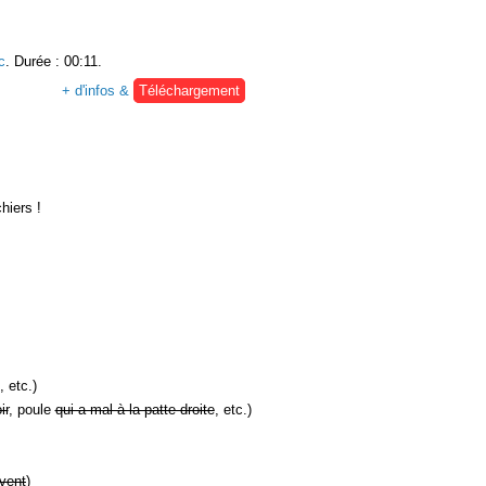
c
. Durée : 00:11.
+ d'infos &
Téléchargement
hiers !
, etc.)
ir
, poule
qui a mal à la patte droite
, etc.)
vent
)