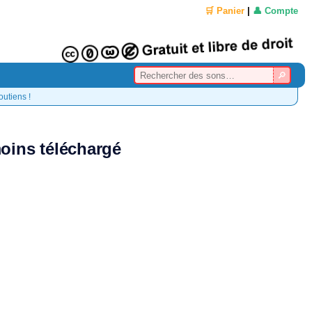
🛒 Panier
|
👤 Compte
outiens !
oins téléchargé