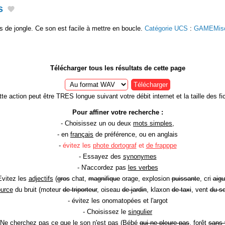
s
 de jongle. Ce son est facile à mettre en boucle.
Catégorie UCS
:
GAMEMis
Télécharger tous les résultats de cette page
Télécharger
te action peut être TRES longue suivant votre débit internet et la taille des fic
Pour affiner votre recherche :
- Choisissez un ou deux
mots simples
,
- en
français
de préférence, ou en anglais
-
évitez les
phote dortograf
et
de frapppe
- Essayez des
synonymes
- N'accordez pas
les verbes
Evitez les
adjectifs
(
gros
chat,
magnifique
orage, explosion
puissante
, cri
aigu
ource
du bruit (moteur
de triporteur
, oiseau
de jardin
, klaxon
de taxi
, vent
du so
- évitez les onomatopées et l'argot
- Choisissez le
singulier
 Ne cherchez pas ce que le son n'est pas (Bébé
qui ne pleure pas
, forêt
sans 