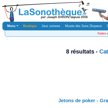
Menu ⏷
Boutique
Jeux sonores
Musée des Sons Disparus
Faites 
8 résultats -
Ca
Jetons de poker - Gr