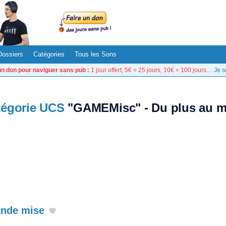
Dossiers
Catégories
Tous les Sons
un don pour naviguer sans pub :
1 jour offert, 5€ = 25 jours, 10€ = 100 jours…
Je s
tégorie UCS
"GAMEMisc" - Du plus au m
ande mise