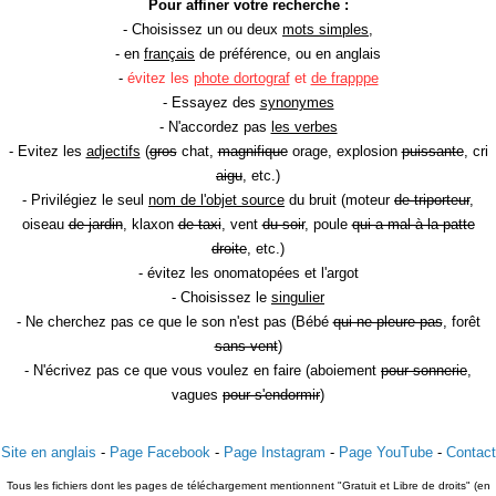
Pour affiner votre recherche :
- Choisissez un ou deux
mots simples
,
- en
français
de préférence, ou en anglais
-
évitez les
phote dortograf
et
de frapppe
- Essayez des
synonymes
- N'accordez pas
les verbes
- Evitez les
adjectifs
(
gros
chat,
magnifique
orage, explosion
puissante
, cri
aigu
, etc.)
- Privilégiez le seul
nom de l'objet source
du bruit (moteur
de triporteur
,
oiseau
de jardin
, klaxon
de taxi
, vent
du soir
, poule
qui a mal à la patte
droite
, etc.)
- évitez les onomatopées et l'argot
- Choisissez le
singulier
- Ne cherchez pas ce que le son n'est pas (Bébé
qui ne pleure pas
, forêt
sans vent
)
- N'écrivez pas ce que vous voulez en faire (aboiement
pour sonnerie
,
vagues
pour s'endormir
)
Site en anglais
-
Page Facebook
-
Page Instagram
-
Page YouTube
-
Contact
Tous les fichiers dont les pages de téléchargement mentionnent "Gratuit et Libre de droits" (en