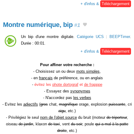
+ d'infos &
Téléchargement
Montre numérique, bip
#1
Un bip d'une montre digitale.
Catégorie UCS
:
BEEPTimer
.
Durée : 00:01.
+ d'infos &
Téléchargement
Pour affiner votre recherche :
- Choisissez un ou deux
mots simples
,
- en
français
de préférence, ou en anglais
-
évitez les
phote dortograf
et
de frapppe
- Essayez des
synonymes
- N'accordez pas
les verbes
- Evitez les
adjectifs
(
gros
chat,
magnifique
orage, explosion
puissante
, cri
aigu
, etc.)
- Privilégiez le seul
nom de l'objet source
du bruit (moteur
de triporteur
,
oiseau
de jardin
, klaxon
de taxi
, vent
du soir
, poule
qui a mal à la patte
droite
, etc.)