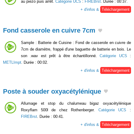
au piezo puis arrêt.
Catégorie UCS
:
FIREBrst
. Durée : 00:37.
+ d'infos &
Téléchargement
Fond casserole en cuivre 7cm
Sample : Batterie de Cuisine : Fond de casserole en cuivre de
7cm de diamètre, frappé d'une baguette de batterie en bois. Le
son .wav est prêt à être échantillonné.
Catégorie UCS
:
METLImpt
. Durée : 00:02.
+ d'infos &
Téléchargement
Poste à souder oxyacétylénique
Allumage et stop du chalumeau bigaz oxyacétylénique
Roxyflam 500l de chez Rothenberger.
Catégorie UCS
:
FIREBrst
. Durée : 00:41.
+ d'infos &
Téléchargement