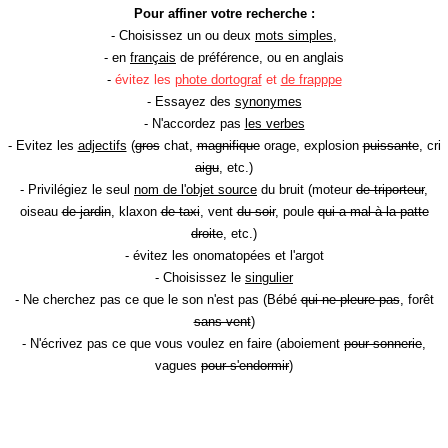
Pour affiner votre recherche :
- Choisissez un ou deux
mots simples
,
- en
français
de préférence, ou en anglais
-
évitez les
phote dortograf
et
de frapppe
- Essayez des
synonymes
- N'accordez pas
les verbes
- Evitez les
adjectifs
(
gros
chat,
magnifique
orage, explosion
puissante
, cri
aigu
, etc.)
- Privilégiez le seul
nom de l'objet source
du bruit (moteur
de triporteur
,
oiseau
de jardin
, klaxon
de taxi
, vent
du soir
, poule
qui a mal à la patte
droite
, etc.)
- évitez les onomatopées et l'argot
- Choisissez le
singulier
- Ne cherchez pas ce que le son n'est pas (Bébé
qui ne pleure pas
, forêt
sans vent
)
- N'écrivez pas ce que vous voulez en faire (aboiement
pour sonnerie
,
vagues
pour s'endormir
)