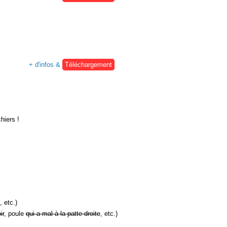
+ d'infos &
Téléchargement
hiers !
, etc.)
ir
, poule
qui a mal à la patte droite
, etc.)