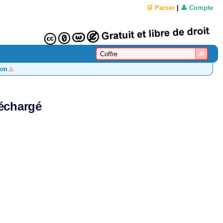
🛒 Panier
|
👤 Compte
on
⚠️
léchargé