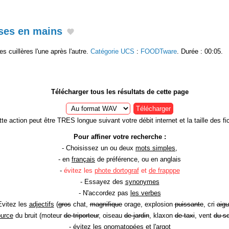
rises en mains
s cuillères l'une après l'autre.
Catégorie UCS
:
FOODTware
. Durée : 00:05.
Télécharger tous les résultats de cette page
Télécharger
te action peut être TRES longue suivant votre débit internet et la taille des fic
Pour affiner votre recherche :
- Choisissez un ou deux
mots simples
,
- en
français
de préférence, ou en anglais
-
évitez les
phote dortograf
et
de frapppe
- Essayez des
synonymes
- N'accordez pas
les verbes
Evitez les
adjectifs
(
gros
chat,
magnifique
orage, explosion
puissante
, cri
aigu
ource
du bruit (moteur
de triporteur
, oiseau
de jardin
, klaxon
de taxi
, vent
du so
- évitez les onomatopées et l'argot