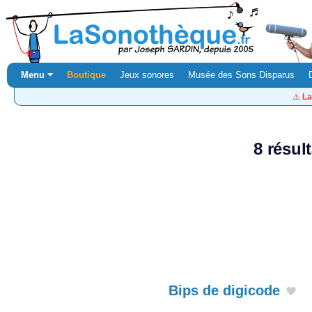
Menu ⏷
Boutique
Jeux sonores
Musée des Sons Disparus
⚠️
La
8 résul
Bips de digicode