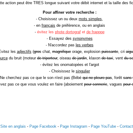
te action peut être TRES longue suivant votre débit internet et la taille des fic
Pour affiner votre recherche :
- Choisissez un ou deux
mots simples
,
- en
français
de préférence, ou en anglais
-
évitez les
phote dortograf
et
de frapppe
- Essayez des
synonymes
- N'accordez pas
les verbes
Evitez les
adjectifs
(
gros
chat,
magnifique
orage, explosion
puissante
, cri
aigu
ource
du bruit (moteur
de triporteur
, oiseau
de jardin
, klaxon
de taxi
, vent
du so
- évitez les onomatopées et l'argot
- Choisissez le
singulier
 Ne cherchez pas ce que le son n'est pas (Bébé
qui ne pleure pas
, forêt
sans 
rivez pas ce que vous voulez en faire (aboiement
pour sonnerie
, vagues
pour 
Site en anglais
-
Page Facebook
-
Page Instagram
-
Page YouTube
-
Contact