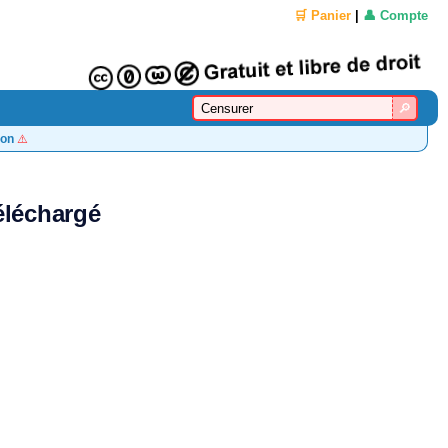
🛒 Panier
|
👤 Compte
on
⚠️
éléchargé