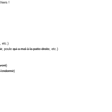
hiers !
, etc.)
ir
, poule
qui a mal à la patte droite
, etc.)
vent
)
s'endormir
)