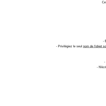
Cet
- 
- Privilégiez le seul
nom de l'objet s
-
- N'éc