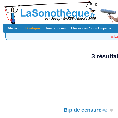
Menu ⏷
Boutique
Jeux sonores
Musée des Sons Disparus
⚠️
La
3 résult
Bip de censure
#2