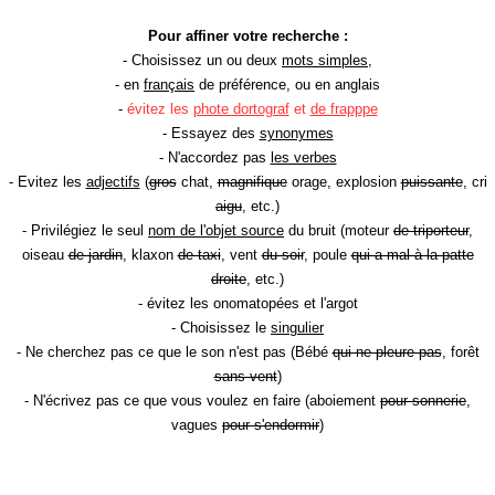
Pour affiner votre recherche :
- Choisissez un ou deux
mots simples
,
- en
français
de préférence, ou en anglais
-
évitez les
phote dortograf
et
de frapppe
- Essayez des
synonymes
- N'accordez pas
les verbes
- Evitez les
adjectifs
(
gros
chat,
magnifique
orage, explosion
puissante
, cri
aigu
, etc.)
- Privilégiez le seul
nom de l'objet source
du bruit (moteur
de triporteur
,
oiseau
de jardin
, klaxon
de taxi
, vent
du soir
, poule
qui a mal à la patte
droite
, etc.)
- évitez les onomatopées et l'argot
- Choisissez le
singulier
- Ne cherchez pas ce que le son n'est pas (Bébé
qui ne pleure pas
, forêt
sans vent
)
- N'écrivez pas ce que vous voulez en faire (aboiement
pour sonnerie
,
vagues
pour s'endormir
)