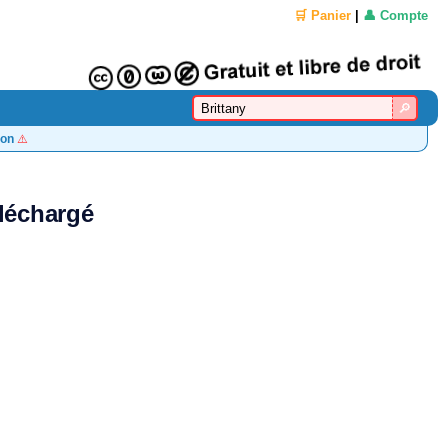
🛒 Panier
|
👤 Compte
on
⚠️
éléchargé