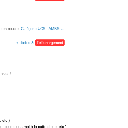
re en boucle.
Catégorie UCS
:
AMBSea
.
+ d'infos &
Téléchargement
hiers !
, etc.)
ir
, poule
qui a mal à la patte droite
, etc.)