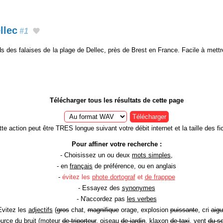
llec
#1
 des falaises de la plage de Dellec, près de Brest en France. Facile à mett
Télécharger tous les résultats de cette page
Télécharger
te action peut être TRES longue suivant votre débit internet et la taille des fic
Pour affiner votre recherche :
- Choisissez un ou deux
mots simples
,
- en
français
de préférence, ou en anglais
-
évitez les
phote dortograf
et
de frapppe
- Essayez des
synonymes
- N'accordez pas
les verbes
Evitez les
adjectifs
(
gros
chat,
magnifique
orage, explosion
puissante
, cri
aigu
ource
du bruit (moteur
de triporteur
, oiseau
de jardin
, klaxon
de taxi
, vent
du so