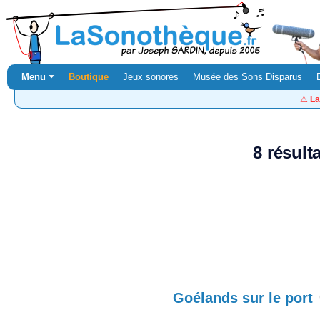
Menu ⏷
Boutique
Jeux sonores
Musée des Sons Disparus
⚠️
La
8 résult
Goélands sur le port