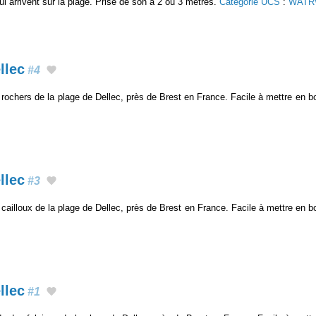
ui arrivent sur la plage. Prise de son à 2 ou 3 mètres.
Catégorie UCS
:
WATR
llec
#4
rochers de la plage de Dellec, près de Brest en France. Facile à mettre en b
llec
#3
cailloux de la plage de Dellec, près de Brest en France. Facile à mettre en b
llec
#1