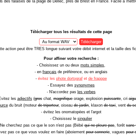
 des falaises de la plage de Dellec, près de Brest en France. Facile à mett
Télécharger tous les résultats de cette page
Télécharger
te action peut être TRES longue suivant votre débit internet et la taille des fic
Pour affiner votre recherche :
- Choisissez un ou deux
mots simples
,
- en
français
de préférence, ou en anglais
-
évitez les
phote dortograf
et
de frapppe
- Essayez des
synonymes
- N'accordez pas
les verbes
Evitez les
adjectifs
(
gros
chat,
magnifique
orage, explosion
puissante
, cri
aigu
ource
du bruit (moteur
de triporteur
, oiseau
de jardin
, klaxon
de taxi
, vent
du so
- évitez les onomatopées et l'argot
- Choisissez le
singulier
 Ne cherchez pas ce que le son n'est pas (Bébé
qui ne pleure pas
, forêt
sans 
rivez pas ce que vous voulez en faire (aboiement
pour sonnerie
, vagues
pour 