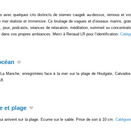
avec quelques cris distincts de sternes caugek au-dessus, remous et vro
er réaliste et immersive. Ce bruitage de vagues et d’oiseaux marins, gratuit 
s, jeux, podcasts, séances de relaxation, méditation, sommeil ou concentrati
r dans vos propres ambiances. Merci à Renaud LR pour l’identification.
Catég
océan
a Manche, enregistrées face à la mer sur la plage de Houlgate, Calvado
18.
e et plage
ui arrivent sur la plage. Ecume sur le sable. Prise de son à 10 cm.
Catégori