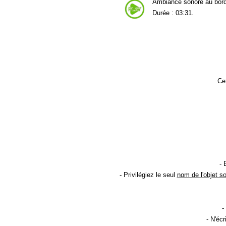
Ambiance sonore au bords
Durée : 03:31.
Cet
- 
- Privilégiez le seul
nom de l'objet s
-
- N'éc