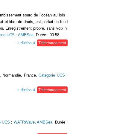
mbissement sourd de l’océan au loin :
et libre de droits, est parfait en fond
on. Enregistrement propre, sans voix ni
orie UCS
:
AMBSea
. Durée : 00:58.
+ d'infos &
Téléchargement
s, Normandie, France.
Catégorie UCS
:
+ d'infos &
Téléchargement
e UCS
:
WATRWave
,
AMBSea
. Durée :