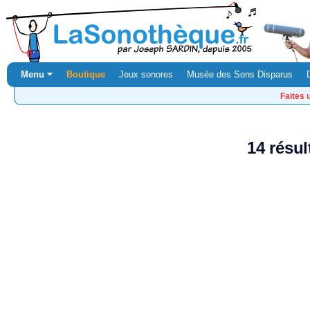
Menu ⏷
Boutique
Jeux sonores
Musée des Sons Disparus
Faites 
14 résu