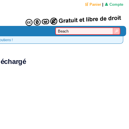
🛒 Panier
|
👤 Compte
outiens !
léchargé