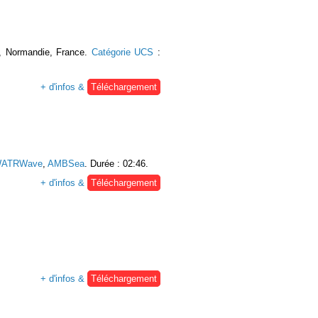
s, Normandie, France.
Catégorie UCS
:
+ d'infos &
Téléchargement
ATRWave
,
AMBSea
. Durée : 02:46.
+ d'infos &
Téléchargement
+ d'infos &
Téléchargement