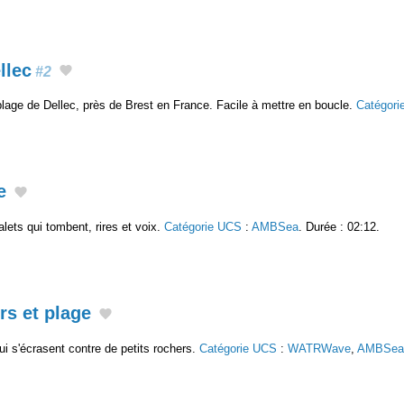
llec
#2
lage de Dellec, près de Brest en France. Facile à mettre en boucle.
Catégori
e
lets qui tombent, rires et voix.
Catégorie UCS
:
AMBSea
. Durée : 02:12.
rs et plage
ui s'écrasent contre de petits rochers.
Catégorie UCS
:
WATRWave
,
AMBSea