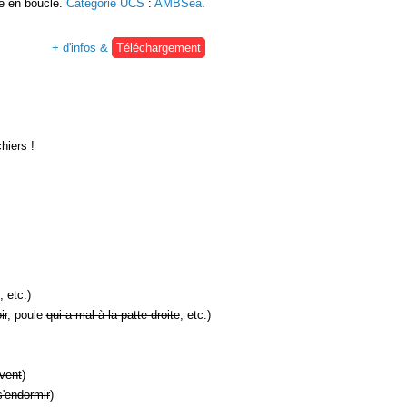
re en boucle.
Catégorie UCS
:
AMBSea
.
+ d'infos &
Téléchargement
hiers !
, etc.)
ir
, poule
qui a mal à la patte droite
, etc.)
vent
)
s'endormir
)