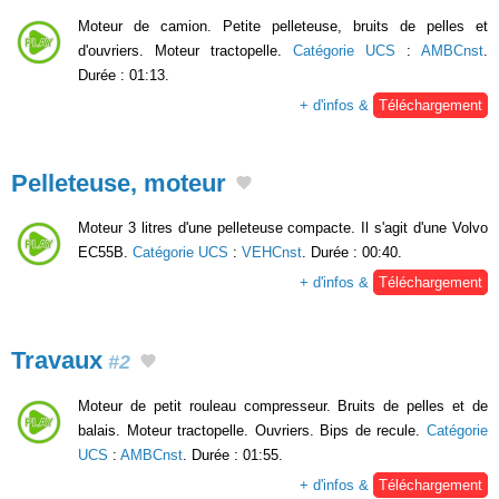
Moteur de camion. Petite pelleteuse, bruits de pelles et
d'ouvriers. Moteur tractopelle.
Catégorie UCS
:
AMBCnst
.
Durée : 01:13.
+ d'infos &
Téléchargement
Pelleteuse, moteur
Moteur 3 litres d'une pelleteuse compacte. Il s'agit d'une Volvo
EC55B.
Catégorie UCS
:
VEHCnst
. Durée : 00:40.
+ d'infos &
Téléchargement
Travaux
#2
Moteur de petit rouleau compresseur. Bruits de pelles et de
balais. Moteur tractopelle. Ouvriers. Bips de recule.
Catégorie
UCS
:
AMBCnst
. Durée : 01:55.
+ d'infos &
Téléchargement