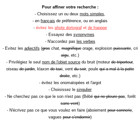
Pour affiner votre recherche :
- Choisissez un ou deux
mots simples
,
- en
français
de préférence, ou en anglais
-
évitez les
phote dortograf
et
de frapppe
- Essayez des
synonymes
- N'accordez pas
les verbes
- Evitez les
adjectifs
(
gros
chat,
magnifique
orage, explosion
puissante
, cri
aigu
, etc.)
- Privilégiez le seul
nom de l'objet source
du bruit (moteur
de triporteur
,
oiseau
de jardin
, klaxon
de taxi
, vent
du soir
, poule
qui a mal à la patte
droite
, etc.)
- évitez les onomatopées et l'argot
- Choisissez le
singulier
- Ne cherchez pas ce que le son n'est pas (Bébé
qui ne pleure pas
, forêt
sans vent
)
- N'écrivez pas ce que vous voulez en faire (aboiement
pour sonnerie
,
vagues
pour s'endormir
)