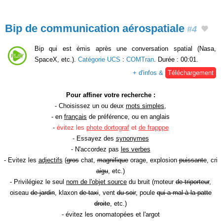
Bip de communication aérospatiale
#4
Bip qui est émis après une conversation spatial (Nasa,
SpaceX, etc.).
Catégorie UCS
:
COMTran
. Durée : 00:01.
+ d'infos &
Téléchargement
Pour affiner votre recherche :
- Choisissez un ou deux
mots simples
,
- en
français
de préférence, ou en anglais
-
évitez les
phote dortograf
et
de frapppe
- Essayez des
synonymes
- N'accordez pas
les verbes
- Evitez les
adjectifs
(
gros
chat,
magnifique
orage, explosion
puissante
, cri
aigu
, etc.)
- Privilégiez le seul
nom de l'objet source
du bruit (moteur
de triporteur
,
oiseau
de jardin
, klaxon
de taxi
, vent
du soir
, poule
qui a mal à la patte
droite
, etc.)
- évitez les onomatopées et l'argot