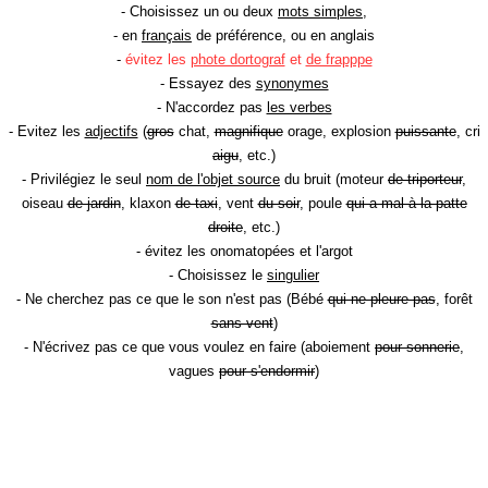
- Choisissez un ou deux
mots simples
,
- en
français
de préférence, ou en anglais
-
évitez les
phote dortograf
et
de frapppe
- Essayez des
synonymes
- N'accordez pas
les verbes
- Evitez les
adjectifs
(
gros
chat,
magnifique
orage, explosion
puissante
, cri
aigu
, etc.)
- Privilégiez le seul
nom de l'objet source
du bruit (moteur
de triporteur
,
oiseau
de jardin
, klaxon
de taxi
, vent
du soir
, poule
qui a mal à la patte
droite
, etc.)
- évitez les onomatopées et l'argot
- Choisissez le
singulier
- Ne cherchez pas ce que le son n'est pas (Bébé
qui ne pleure pas
, forêt
sans vent
)
- N'écrivez pas ce que vous voulez en faire (aboiement
pour sonnerie
,
vagues
pour s'endormir
)