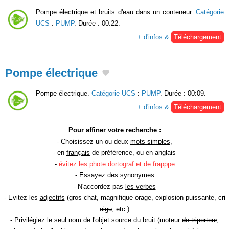
Pompe électrique et bruits d'eau dans un conteneur.
Catégorie
UCS
:
PUMP
. Durée : 00:22.
+ d'infos &
Téléchargement
Pompe électrique
Pompe électrique.
Catégorie UCS
:
PUMP
. Durée : 00:09.
+ d'infos &
Téléchargement
Pour affiner votre recherche :
- Choisissez un ou deux
mots simples
,
- en
français
de préférence, ou en anglais
-
évitez les
phote dortograf
et
de frapppe
- Essayez des
synonymes
- N'accordez pas
les verbes
- Evitez les
adjectifs
(
gros
chat,
magnifique
orage, explosion
puissante
, cri
aigu
, etc.)
- Privilégiez le seul
nom de l'objet source
du bruit (moteur
de triporteur
,