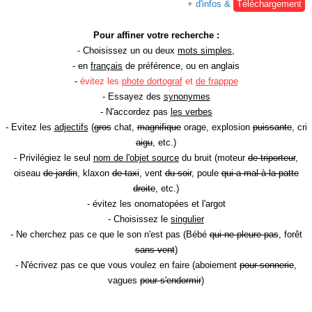
+ d'infos &
Téléchargement
Pour affiner votre recherche :
- Choisissez un ou deux
mots simples
,
- en
français
de préférence, ou en anglais
-
évitez les
phote dortograf
et
de frapppe
- Essayez des
synonymes
- N'accordez pas
les verbes
- Evitez les
adjectifs
(
gros
chat,
magnifique
orage, explosion
puissante
, cri
aigu
, etc.)
- Privilégiez le seul
nom de l'objet source
du bruit (moteur
de triporteur
,
oiseau
de jardin
, klaxon
de taxi
, vent
du soir
, poule
qui a mal à la patte
droite
, etc.)
- évitez les onomatopées et l'argot
- Choisissez le
singulier
- Ne cherchez pas ce que le son n'est pas (Bébé
qui ne pleure pas
, forêt
sans vent
)
- N'écrivez pas ce que vous voulez en faire (aboiement
pour sonnerie
,
vagues
pour s'endormir
)