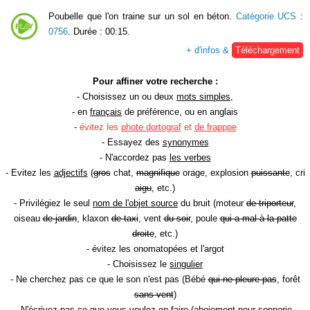
Poubelle que l'on traine sur un sol en béton.
Catégorie UCS
:
0756
. Durée : 00:15.
+ d'infos &
Téléchargement
Pour affiner votre recherche :
- Choisissez un ou deux
mots simples
,
- en
français
de préférence, ou en anglais
-
évitez les
phote dortograf
et
de frapppe
- Essayez des
synonymes
- N'accordez pas
les verbes
- Evitez les
adjectifs
(
gros
chat,
magnifique
orage, explosion
puissante
, cri
aigu
, etc.)
- Privilégiez le seul
nom de l'objet source
du bruit (moteur
de triporteur
,
oiseau
de jardin
, klaxon
de taxi
, vent
du soir
, poule
qui a mal à la patte
droite
, etc.)
- évitez les onomatopées et l'argot
- Choisissez le
singulier
- Ne cherchez pas ce que le son n'est pas (Bébé
qui ne pleure pas
, forêt
sans vent
)
- N'écrivez pas ce que vous voulez en faire (aboiement
pour sonnerie
,