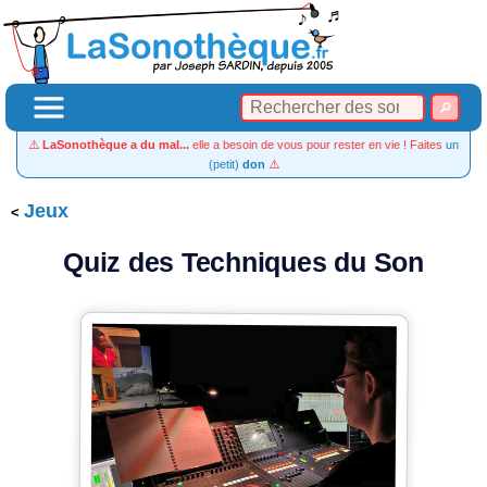
⚠️
LaSonothèque a du mal...
elle a besoin de vous pour rester en vie ! Faites
un
(petit)
don
⚠️
Jeux
Quiz des Techniques du Son