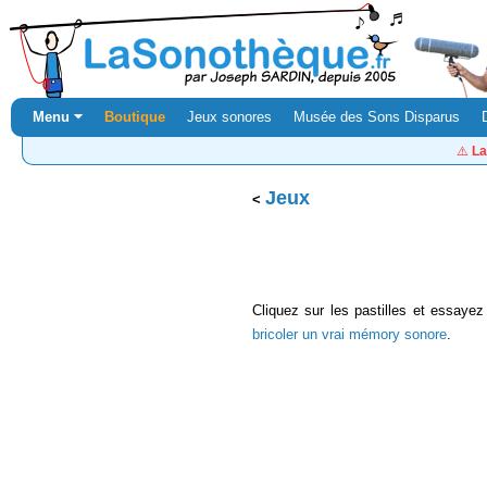
Menu ⏷
Boutique
Jeux sonores
Musée des Sons Disparus
⚠️
La
Jeux
Cliquez sur les pastilles et essayez
bricoler un vrai mémory sonore
.