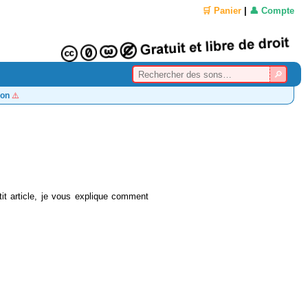
🛒 Panier
|
👤 Compte
on
⚠️
tit article, je vous explique comment