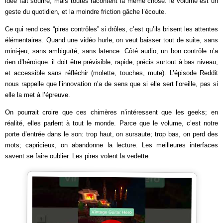
idée fait sourire, mais toutes racontent la même chose: le volume est un
geste du quotidien, et la moindre friction gâche l’écoute.
Ce qui rend ces “pires contrôles” si drôles, c’est qu’ils brisent les attentes
élémentaires. Quand une vidéo hurle, on veut baisser tout de suite, sans
mini-jeu, sans ambiguïté, sans latence. Côté audio, un bon contrôle n’a
rien d’héroïque: il doit être prévisible, rapide, précis surtout à bas niveau,
et accessible sans réfléchir (molette, touches, mute). L’épisode Reddit
nous rappelle que l’innovation n’a de sens que si elle sert l’oreille, pas si
elle la met à l’épreuve.
On pourrait croire que ces chimères n’intéressent que les geeks; en
réalité, elles parlent à tout le monde. Parce que le volume, c’est notre
porte d’entrée dans le son: trop haut, on sursaute; trop bas, on perd des
mots; capricieux, on abandonne la lecture. Les meilleures interfaces
savent se faire oublier. Les pires volent la vedette.