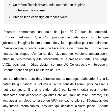
Un mème Reddit devenu mini-compétition de pires
contrôleurs de volume
Presse tech et design au rendez-vous
L’histoire commence un soir de juin 2017, sur le subreddit
r/ProgrammerHumor. Quelqu’un propose un défi aussi simple que
jubilatoire: imaginer le pire contrôle de volume possible pour un ordinateur.
Rien à gagner, sinon le plaisir de faire rire la communauté. En quelques
heures, la blague s’emballe: des dizaines de versions apparaissent,
chacune plus tordue que la précédente, et la presse en parle. The Verge,
VICE, puis des médias design comme UX Collective s’y intéressent;
l’internet tient son petit feuilleton de l’été.
Les contributions sont de véritables courts-métrages d’absurde. Il y a la
catapulte qui “lance” le volume à l’autre bout de l’écran: pour baisser, il
faut viser juste. Il y a le slider piloté par la voix: criez pour monter,
chuchotez pour descendre (ça aurait été amusant de faire l'inverse). On
voit aussi un globe terrestre où 50% se cache pile sur l’équateur, des
labyrinthes interminables, des dés qui décident à votre place. Chaque