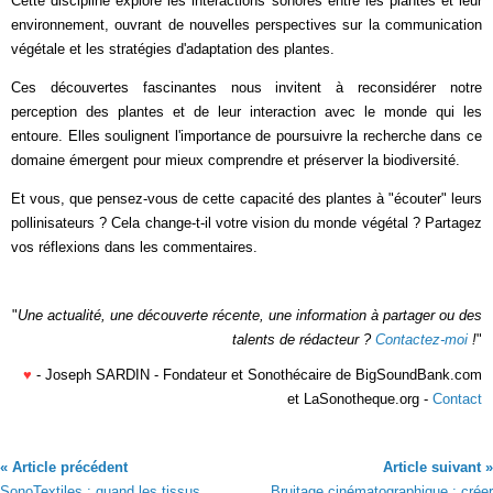
Cette discipline explore les interactions sonores entre les plantes et leur
environnement, ouvrant de nouvelles perspectives sur la communication
végétale et les stratégies d'adaptation des plantes.
Ces découvertes fascinantes nous invitent à reconsidérer notre
perception des plantes et de leur interaction avec le monde qui les
entoure. Elles soulignent l'importance de poursuivre la recherche dans ce
domaine émergent pour mieux comprendre et préserver la biodiversité.
Et vous, que pensez-vous de cette capacité des plantes à "écouter" leurs
pollinisateurs ? Cela change-t-il votre vision du monde végétal ? Partagez
vos réflexions dans les commentaires.
"
Une actualité, une découverte récente, une information à partager ou des
talents de rédacteur ?
Contactez-moi
!
"
♥
- Joseph SARDIN - Fondateur et Sonothécaire de BigSoundBank.com
et LaSonotheque.org -
Contact
« Article précédent
Article suivant »
SonoTextiles : quand les tissus
Bruitage cinématographique : créer