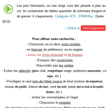
Les pois fulminants, ou clac doigt, sont des pétards à jeter au
sol. Ils contiennent de faibles quantités de fulminate d'argent et
de gravier. 4 claquements.
Catégorie UCS
:
FRWKRec
. Durée :
00:02.
+ d'infos &
Téléchargement
Pour affiner votre recherche :
- Choisissez un ou deux
mots simples
,
- en
français
de préférence, ou en anglais
-
évitez les
phote dortograf
et
de frapppe
- Essayez des
synonymes
- N'accordez pas
les verbes
- Evitez les
adjectifs
(
gros
chat,
magnifique
orage, explosion
puissante
, cri
aigu
, etc.)
- Privilégiez le seul
nom de l'objet source
du bruit (moteur
de triporteur
,
oiseau
de jardin
, klaxon
de taxi
, vent
du soir
, poule
qui a mal à la patte
droite
, etc.)
- évitez les onomatopées et l'argot
- Choisissez le
singulier
- Ne cherchez pas ce que le son n'est pas (Bébé
qui ne pleure pas
, forêt