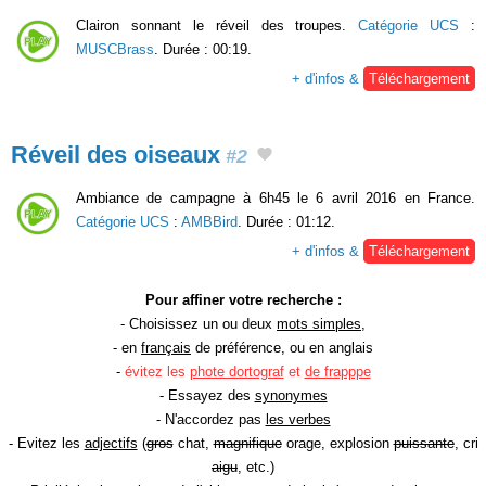
Clairon sonnant le réveil des troupes.
Catégorie UCS
:
MUSCBrass
. Durée : 00:19.
+ d'infos &
Téléchargement
Réveil des oiseaux
#2
Ambiance de campagne à 6h45 le 6 avril 2016 en France.
Catégorie UCS
:
AMBBird
. Durée : 01:12.
+ d'infos &
Téléchargement
Pour affiner votre recherche :
- Choisissez un ou deux
mots simples
,
- en
français
de préférence, ou en anglais
-
évitez les
phote dortograf
et
de frapppe
- Essayez des
synonymes
- N'accordez pas
les verbes
- Evitez les
adjectifs
(
gros
chat,
magnifique
orage, explosion
puissante
, cri
aigu
, etc.)