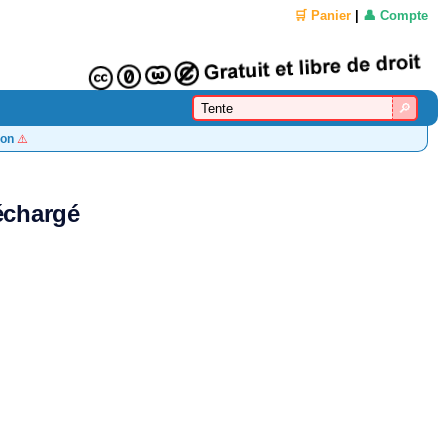
🛒 Panier
|
👤 Compte
on
⚠️
léchargé