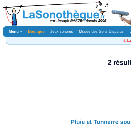
Menu ⏷
Boutique
Jeux sonores
Musée des Sons Disparus
⚠️
La
2 résul
Pluie et Tonnerre sou