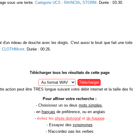
rage sous une tente.
Catégorie UCS
:
RAINClth
,
STORM
. Durée : 03:30.
nt d'un rideau de douche avec les doigts. C'est aussi le bruit que fait une toil
:
CLOTHMvmt
. Durée : 00:26.
Télécharger tous les résultats de cette page
Télécharger
te action peut être TRES longue suivant votre débit internet et la taille des fic
Pour affiner votre recherche :
- Choisissez un ou deux
mots simples
,
- en
français
de préférence, ou en anglais
-
évitez les
phote dortograf
et
de frapppe
- Essayez des
synonymes
- N'accordez pas
les verbes