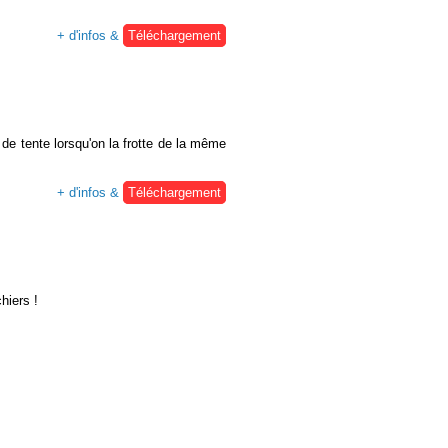
+ d'infos &
Téléchargement
e de tente lorsqu'on la frotte de la même
+ d'infos &
Téléchargement
hiers !