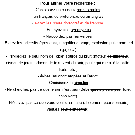
Pour affiner votre recherche :
- Choisissez un ou deux
mots simples
,
- en
français
de préférence, ou en anglais
-
évitez les
phote dortograf
et
de frapppe
- Essayez des
synonymes
- N'accordez pas
les verbes
- Evitez les
adjectifs
(
gros
chat,
magnifique
orage, explosion
puissante
, cri
aigu
, etc.)
- Privilégiez le seul
nom de l'objet source
du bruit (moteur
de triporteur
,
oiseau
de jardin
, klaxon
de taxi
, vent
du soir
, poule
qui a mal à la patte
droite
, etc.)
- évitez les onomatopées et l'argot
- Choisissez le
singulier
- Ne cherchez pas ce que le son n'est pas (Bébé
qui ne pleure pas
, forêt
sans vent
)
- N'écrivez pas ce que vous voulez en faire (aboiement
pour sonnerie
,
vagues
pour s'endormir
)