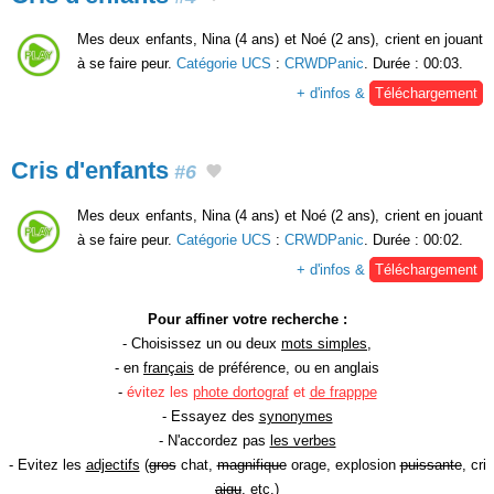
Mes deux enfants, Nina (4 ans) et Noé (2 ans), crient en jouant
à se faire peur.
Catégorie UCS
:
CRWDPanic
. Durée : 00:03.
+ d'infos &
Téléchargement
Cris d'enfants
#6
Mes deux enfants, Nina (4 ans) et Noé (2 ans), crient en jouant
à se faire peur.
Catégorie UCS
:
CRWDPanic
. Durée : 00:02.
+ d'infos &
Téléchargement
Pour affiner votre recherche :
- Choisissez un ou deux
mots simples
,
- en
français
de préférence, ou en anglais
-
évitez les
phote dortograf
et
de frapppe
- Essayez des
synonymes
- N'accordez pas
les verbes
- Evitez les
adjectifs
(
gros
chat,
magnifique
orage, explosion
puissante
, cri
aigu
, etc.)