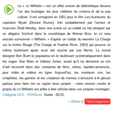
Le « cri Wilhelm » est un effet sonore de bibliothèque devenu
l’un des bruitages les plus célèbres du cinéma et de la pop
culture. Il est enregistré en 1951 pour le film Les Aventures du
capitaine Wyatt (Distant Drums), très probablement par l’acteur et
musicien Sheb Wooley, dans une scène où un soldat se fait attaquer par
un alligator. Archivé dans la sonothèque de Warner Bros, le cri sera
ensuite surnommé « Wilhelm » d’après un soldat du western La Charge
sur la rivière Rouge (The Charge at Feather River, 1953) qui pousse ce
même hurlement après avoir été touché par une flèche. Le sound
designer Ben Burtt le popularise en le réutilisant systématiquement dans
les sagas Star Wars et Indiana Jones, avant qu’il ne devienne un clin
d’œil récurrent dans des centaines de films, séries, bandes-annonces,
jeux vidéo et vidéos en ligne. Aujourd’hui, les monteurs son, les
cinéphiles, les gamers et les créateurs de memes s’amusent à le glisser
partout pour faire rire ou signer leurs projets : cette version courte et
propre du cri Wilhelm est prête à être utilisée dans vos propres montages.
Catégorie UCS
:
VOXScrm
. Durée : 00:01.
+ d'infos &
Téléchargement