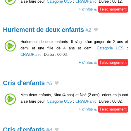
à se faire peur.
Catégorie UCS
:
CRWDPanic
. Durée : 00:12.
+ d'infos &
Téléchargement
Hurlement de deux enfants
#2
Hurlement de deux enfants. Il s'agit d'un garçon de 2 ans et
demi et une fille de 4 ans et demi.
Catégorie UCS
:
CRWDPanic
. Durée : 00:03.
+ d'infos &
Téléchargement
Cris d'enfants
#5
Mes deux enfants, Nina (4 ans) et Noé (2 ans), crient en jouant
à se faire peur.
Catégorie UCS
:
CRWDPanic
. Durée : 00:02.
+ d'infos &
Téléchargement
Cris d'enfants
#4