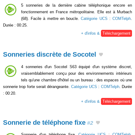
5 sonneries de la dernière cabine téléphonique encore en
fonctionnement en France métropolitaine. Elle est à Murbach
(68). Facile à mettre en boucle.
Catégorie UCS
:
COMTelph
.
Durée : 00:25.
+ d'infos &
Téléchargement
Sonneries discrète de Socotel
4 sonneries d'un Socotel S63 équipé d'un système discret,
vraisemblablement conçu pour des environnements intérieurs
tels qu'une chambre d'hôtel ou un bureau : des espaces où une
sonnerie trop forte serait dérangeante.
Catégorie UCS
:
COMTelph
. Durée
: 00:20.
+ d'infos &
Téléchargement
Sonnerie de téléphone fixe
#2
Sonnerie d'un téléphone fixe.
Catégorie UCS
:
COMTelph
.