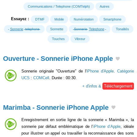
Communications / Telephone (COMTelph)
Autres
Essayez :
DTMF
Mobile
Numérotation
Smartphone
Sonnerie
telephone
Sonnette
Sonnerie
Telephone
Tonalités
Touches
Vibreur
Ouverture - Sonnerie iPhone Apple
Sonnerie originale "Ouverture" de l'
iPhone d'Apple
.
Catégorie
UCS
:
COMCell
. Durée : 00:30.
+ d'infos &
Téléchargement
Marimba - Sonnerie iPhone Apple
Enregistrement en sortie ligne de la sonnerie « Marimba », la
sonnerie par défaut emblématique de l’
iPhone d’Apple
, idéale
pour illustrer un appel ou travailler la reconnaissance des sons