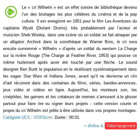
Le « cri Wilhelm » est un effet sonore de bibliothèque devenu
l’un des bruitages les plus célèbres du cinéma et de la pop
culture. Il est enregistré en 1951 pour le film Les Aventures du
capitaine Wyatt (Distant Drums), très probablement par l’acteur et
musicien Sheb Wooley, dans une scène où un soldat se fait attaquer par
un alligator. Archivé dans la sonothèque de Warner Bros, le cri sera
ensuite surnommé « Wilhelm » d’après un soldat du western La Charge
sur la rivière Rouge (The Charge at Feather River, 1953) qui pousse ce
même hurlement après avoir été touché par une flèche. Le sound
designer Ben Burtt le popularise en le réutilisant systématiquement dans
les sagas Star Wars et Indiana Jones, avant qu’il ne devienne un clin
d’œil récurrent dans des centaines de films, séries, bandes-annonces,
jeux vidéo et vidéos en ligne. Aujourd’hui, les monteurs son, les
cinéphiles, les gamers et les créateurs de memes s’amusent à le glisser
partout pour faire rire ou signer leurs projets : cette version courte et
propre du cri Wilhelm est prête à être utilisée dans vos propres montages.
Catégorie UCS
:
VOXScrm
. Durée : 00:01.
+ d'infos &
Téléchargement