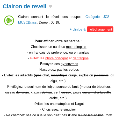
Clairon de reveil
Clairon sonnant le réveil des troupes.
Catégorie UCS
:
MUSCBrass
. Durée : 00:19.
+ d'infos &
Téléchargement
Pour affiner votre recherche :
- Choisissez un ou deux
mots simples
,
- en
français
de préférence, ou en anglais
-
évitez les
phote dortograf
et
de frapppe
- Essayez des
synonymes
- N'accordez pas
les verbes
- Evitez les
adjectifs
(
gros
chat,
magnifique
orage, explosion
puissante
, cri
aigu
, etc.)
- Privilégiez le seul
nom de l'objet source
du bruit (moteur
de triporteur
,
oiseau
de jardin
, klaxon
de taxi
, vent
du soir
, poule
qui a mal à la patte
droite
, etc.)
- évitez les onomatopées et l'argot
- Choisissez le
singulier
- Ne cherchez pas ce que le son n'est pas (Bébé
qui ne pleure pas
, forêt