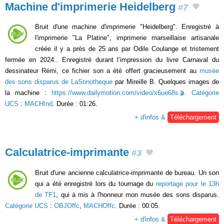
Machine d'imprimerie Heidelberg
#7
Bruit d'une machine d'imprimerie "Heidelberg". Enregistré à
l'imprimerie "La Platine", imprimerie marseillaise artisanale
créée il y a près de 25 ans par Odile Coulange et tristement
fermée en 2024.. Enregistré durant l’impression du livre Carnaval du
dessinateur Rémi, ce fichier son a été offert gracieusement au
musée
des sons disparus de LaSonotheque
par Mireille B. Quelques images de
la machine :
https://www.dailymotion.com/video/x6ue68s
.
Catégorie
UCS
:
MACHInd
. Durée : 01:26.
+ d'infos &
Téléchargement
Calculatrice-imprimante
#3
Bruit d'une ancienne calculatrice-imprimante de bureau. Un son
qui a été enregistré lors du tournage du
reportage pour le 13h
de TF1
, qui à mis à l'honneur mon musée des sons disparus.
Catégorie UCS
:
OBJOffc
,
MACHOffc
. Durée : 00:05.
+ d'infos &
Téléchargement