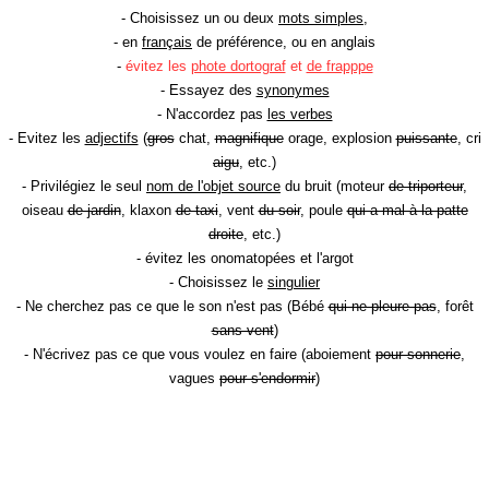
- Choisissez un ou deux
mots simples
,
- en
français
de préférence, ou en anglais
-
évitez les
phote dortograf
et
de frapppe
- Essayez des
synonymes
- N'accordez pas
les verbes
- Evitez les
adjectifs
(
gros
chat,
magnifique
orage, explosion
puissante
, cri
aigu
, etc.)
- Privilégiez le seul
nom de l'objet source
du bruit (moteur
de triporteur
,
oiseau
de jardin
, klaxon
de taxi
, vent
du soir
, poule
qui a mal à la patte
droite
, etc.)
- évitez les onomatopées et l'argot
- Choisissez le
singulier
- Ne cherchez pas ce que le son n'est pas (Bébé
qui ne pleure pas
, forêt
sans vent
)
- N'écrivez pas ce que vous voulez en faire (aboiement
pour sonnerie
,
vagues
pour s'endormir
)