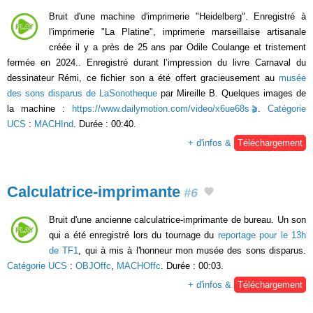
Bruit d'une machine d'imprimerie "Heidelberg". Enregistré à
l'imprimerie "La Platine", imprimerie marseillaise artisanale
créée il y a près de 25 ans par Odile Coulange et tristement
fermée en 2024.. Enregistré durant l’impression du livre Carnaval du
dessinateur Rémi, ce fichier son a été offert gracieusement au
musée
des sons disparus de LaSonotheque
par Mireille B. Quelques images de
la machine :
https://www.dailymotion.com/video/x6ue68s
.
Catégorie
UCS
:
MACHInd
. Durée : 00:40.
+ d'infos &
Téléchargement
Calculatrice-imprimante
#6
Bruit d'une ancienne calculatrice-imprimante de bureau. Un son
qui a été enregistré lors du tournage du
reportage pour le 13h
de TF1
, qui à mis à l'honneur mon musée des sons disparus.
Catégorie UCS
:
OBJOffc
,
MACHOffc
. Durée : 00:03.
+ d'infos &
Téléchargement