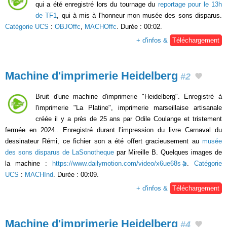
qui a été enregistré lors du tournage du
reportage pour le 13h
de TF1
, qui à mis à l'honneur mon musée des sons disparus.
Catégorie UCS
:
OBJOffc
,
MACHOffc
. Durée : 00:02.
+ d'infos &
Téléchargement
Machine d'imprimerie Heidelberg
#2
Bruit d'une machine d'imprimerie "Heidelberg". Enregistré à
l'imprimerie "La Platine", imprimerie marseillaise artisanale
créée il y a près de 25 ans par Odile Coulange et tristement
fermée en 2024.. Enregistré durant l’impression du livre Carnaval du
dessinateur Rémi, ce fichier son a été offert gracieusement au
musée
des sons disparus de LaSonotheque
par Mireille B. Quelques images de
la machine :
https://www.dailymotion.com/video/x6ue68s
.
Catégorie
UCS
:
MACHInd
. Durée : 00:09.
+ d'infos &
Téléchargement
Machine d'imprimerie Heidelberg
#4