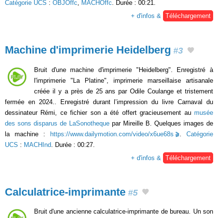
Catégorie UCS
:
OBJOffc
,
MACHOffc
. Durée : 00:21.
+ d'infos &
Téléchargement
Machine d'imprimerie Heidelberg
#3
Bruit d'une machine d'imprimerie "Heidelberg". Enregistré à
l'imprimerie "La Platine", imprimerie marseillaise artisanale
créée il y a près de 25 ans par Odile Coulange et tristement
fermée en 2024.. Enregistré durant l’impression du livre Carnaval du
dessinateur Rémi, ce fichier son a été offert gracieusement au
musée
des sons disparus de LaSonotheque
par Mireille B. Quelques images de
la machine :
https://www.dailymotion.com/video/x6ue68s
.
Catégorie
UCS
:
MACHInd
. Durée : 00:27.
+ d'infos &
Téléchargement
Calculatrice-imprimante
#5
Bruit d'une ancienne calculatrice-imprimante de bureau. Un son