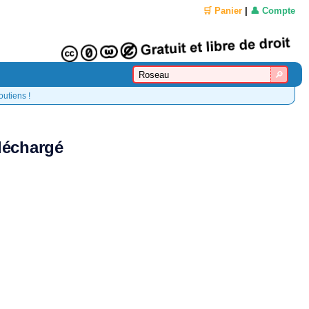
🛒 Panier
|
👤 Compte
outiens !
léchargé