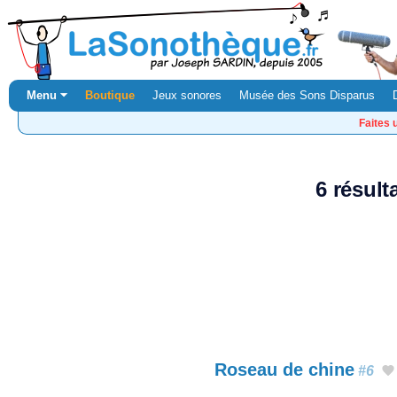
Menu ⏷
Boutique
Jeux sonores
Musée des Sons Disparus
Faites 
6 résul
Roseau de chine
#6