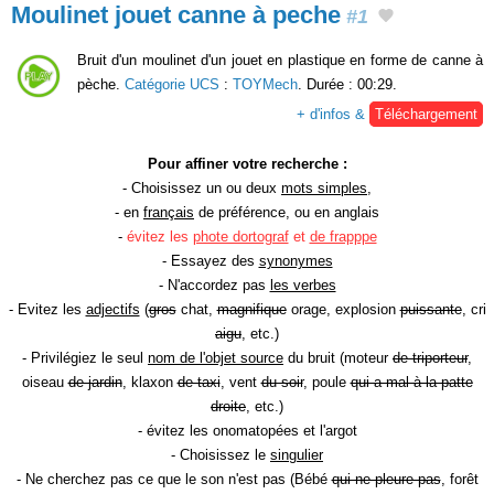
Moulinet jouet canne à peche
#1
Bruit d'un moulinet d'un jouet en plastique en forme de canne à
pèche.
Catégorie UCS
:
TOYMech
. Durée : 00:29.
+ d'infos &
Téléchargement
Pour affiner votre recherche :
- Choisissez un ou deux
mots simples
,
- en
français
de préférence, ou en anglais
-
évitez les
phote dortograf
et
de frapppe
- Essayez des
synonymes
- N'accordez pas
les verbes
- Evitez les
adjectifs
(
gros
chat,
magnifique
orage, explosion
puissante
, cri
aigu
, etc.)
- Privilégiez le seul
nom de l'objet source
du bruit (moteur
de triporteur
,
oiseau
de jardin
, klaxon
de taxi
, vent
du soir
, poule
qui a mal à la patte
droite
, etc.)
- évitez les onomatopées et l'argot
- Choisissez le
singulier
- Ne cherchez pas ce que le son n'est pas (Bébé
qui ne pleure pas
, forêt