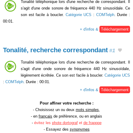
Tonalité téléphonique lors d'une recherche de correspondant. Il
s'agit d'une onde sonore de fréquence 440 Hz sinusoïdale. Ce
son est facile à boucler.
Catégorie UCS
:
COMTelph
. Durée :
00:01.
+ d'infos &
Téléchargement
Tonalité, recherche correspondant
#1
Tonalité téléphonique lors d'une recherche de correspondant. Il
s'agit d'une onde sonore de fréquence 440 Hz sinusoïdale,
légèrement écrêtée. Ce son est facile à boucler.
Catégorie UCS
:
COMTelph
. Durée : 00:01.
+ d'infos &
Téléchargement
Pour affiner votre recherche :
- Choisissez un ou deux
mots simples
,
- en
français
de préférence, ou en anglais
-
évitez les
phote dortograf
et
de frapppe
- Essayez des
synonymes