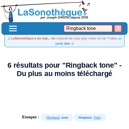
⚠️
LaSonothèque a du mal...
elle a besoin de vous pour rester en vie ! Faites
un
(petit)
don
⚠️
6 résultats pour "Ringback tone" -
Du plus au moins téléchargé
Essayez :
Ringback
tone
Ringback
Tone