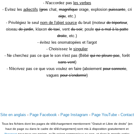
- N'accordez pas
les verbes
- Evitez les
adjectifs
(
gros
chat,
magnifique
orage, explosion
puissante
, cri
aigu
, etc.)
- Privilégiez le seul
nom de l'objet source
du bruit (moteur
de triporteur
,
oiseau
de jardin
, klaxon
de taxi
, vent
du soir
, poule
qui a mal à la patte
droite
, etc.)
- évitez les onomatopées et l'argot
- Choisissez le
singulier
- Ne cherchez pas ce que le son n'est pas (Bébé
qui ne pleure pas
, forêt
sans vent
)
- N'écrivez pas ce que vous voulez en faire (aboiement
pour sonnerie
,
vagues
pour s'endormir
)
Site en anglais
-
Page Facebook
-
Page Instagram
-
Page YouTube
-
Contact
Tous les fichiers dont les pages de téléchargement mentionnent "Gratuit et Libre de droits" (en
haut de page ou dans le cadre de téléchargement) sont mis à disposition gratuitement et
librement
pour tous vos projets, qu'ils soient commerciaux ou non, et dans le monde entier.