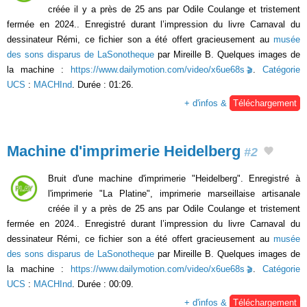
créée il y a près de 25 ans par Odile Coulange et tristement
fermée en 2024.. Enregistré durant l’impression du livre Carnaval du
dessinateur Rémi, ce fichier son a été offert gracieusement au
musée
des sons disparus de LaSonotheque
par Mireille B. Quelques images de
la machine :
https://www.dailymotion.com/video/x6ue68s
.
Catégorie
UCS
:
MACHInd
. Durée : 01:26.
+ d'infos &
Téléchargement
Machine d'imprimerie Heidelberg
#2
Bruit d'une machine d'imprimerie "Heidelberg". Enregistré à
l'imprimerie "La Platine", imprimerie marseillaise artisanale
créée il y a près de 25 ans par Odile Coulange et tristement
fermée en 2024.. Enregistré durant l’impression du livre Carnaval du
dessinateur Rémi, ce fichier son a été offert gracieusement au
musée
des sons disparus de LaSonotheque
par Mireille B. Quelques images de
la machine :
https://www.dailymotion.com/video/x6ue68s
.
Catégorie
UCS
:
MACHInd
. Durée : 00:09.
+ d'infos &
Téléchargement