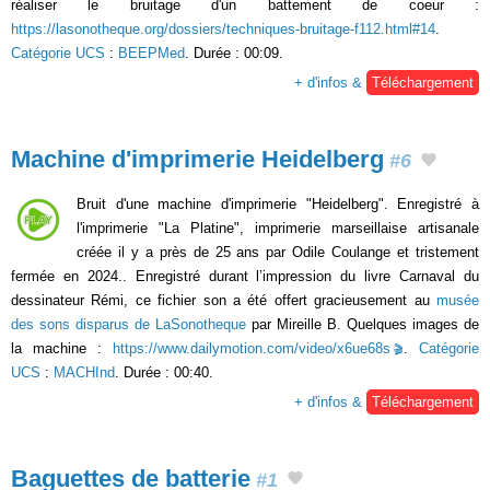
réaliser le bruitage d'un battement de coeur :
https://lasonotheque.org/dossiers/techniques-bruitage-f112.html#14
.
Catégorie UCS
:
BEEPMed
. Durée : 00:09.
+ d'infos &
Téléchargement
Machine d'imprimerie Heidelberg
#6
Bruit d'une machine d'imprimerie "Heidelberg". Enregistré à
l'imprimerie "La Platine", imprimerie marseillaise artisanale
créée il y a près de 25 ans par Odile Coulange et tristement
fermée en 2024.. Enregistré durant l’impression du livre Carnaval du
dessinateur Rémi, ce fichier son a été offert gracieusement au
musée
des sons disparus de LaSonotheque
par Mireille B. Quelques images de
la machine :
https://www.dailymotion.com/video/x6ue68s
.
Catégorie
UCS
:
MACHInd
. Durée : 00:40.
+ d'infos &
Téléchargement
Baguettes de batterie
#1