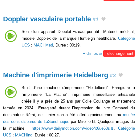
Doppler vasculaire portable
#1
Son d'un appareil Dopplet-Fizeau portatif. Matériel médical,
modèle Dopplex de la marque Huntleigh healthcare.
Catégorie
UCS
:
MACHMed
. Durée : 00:19.
+ d'infos &
Téléchargement
Machine d'imprimerie Heidelberg
#3
Bruit d'une machine d'imprimerie "Heidelberg". Enregistré à
l'imprimerie "La Platine", imprimerie marseillaise artisanale
créée il y a près de 25 ans par Odile Coulange et tristement
fermée en 2024.. Enregistré durant l’impression du livre Carnaval du
dessinateur Rémi, ce fichier son a été offert gracieusement au
musée
des sons disparus de LaSonotheque
par Mireille B. Quelques images de
la machine :
https://www.dailymotion.com/video/x6ue68s
.
Catégorie
UCS
:
MACHInd
. Durée : 00:27.