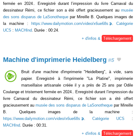
fermée en 2024.. Enregistré durant l’impression du livre Carnaval du
dessinateur Rémi, ce fichier son a été offert gracieusement au
musée
des sons disparus de LaSonotheque
par Mireille B. Quelques images de
la machine :
https://www.dailymotion.com/video/x6ue68s
.
Catégorie
UCS
:
MACHInd
. Durée : 00:24.
+ d'infos &
Téléchargement
Machine d'imprimerie Heidelberg
#5
Bruit d'une machine d'imprimerie "Heidelberg", à vide, sans
papier. Enregistré à l'imprimerie "La Platine", imprimerie
marseillaise artisanale créée il y a près de 25 ans par Odile
Coulange et tristement fermée en 2024.. Enregistré durant l’impression du
livre Carnaval du dessinateur Rémi, ce fichier son a été offert
gracieusement au
musée des sons disparus de LaSonotheque
par Mireille
B. Quelques images de la machine :
https://www.dailymotion.com/video/x6ue68s
.
Catégorie UCS
:
MACHInd
. Durée : 00:31.
+ d'infos &
Téléchargement