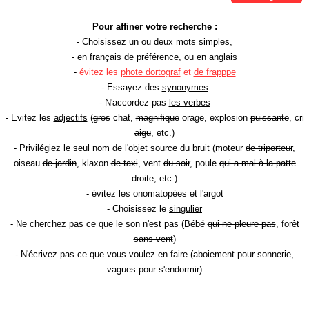
Pour affiner votre recherche :
- Choisissez un ou deux
mots simples
,
- en
français
de préférence, ou en anglais
-
évitez les
phote dortograf
et
de frapppe
- Essayez des
synonymes
- N'accordez pas
les verbes
- Evitez les
adjectifs
(
gros
chat,
magnifique
orage, explosion
puissante
, cri
aigu
, etc.)
- Privilégiez le seul
nom de l'objet source
du bruit (moteur
de triporteur
,
oiseau
de jardin
, klaxon
de taxi
, vent
du soir
, poule
qui a mal à la patte
droite
, etc.)
- évitez les onomatopées et l'argot
- Choisissez le
singulier
- Ne cherchez pas ce que le son n'est pas (Bébé
qui ne pleure pas
, forêt
sans vent
)
- N'écrivez pas ce que vous voulez en faire (aboiement
pour sonnerie
,
vagues
pour s'endormir
)