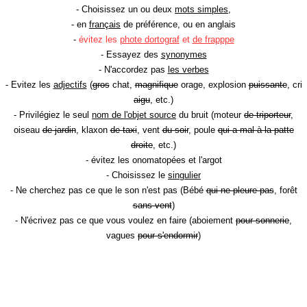
- Choisissez un ou deux
mots simples
,
- en
français
de préférence, ou en anglais
-
évitez les
phote dortograf
et
de frapppe
- Essayez des
synonymes
- N'accordez pas
les verbes
- Evitez les
adjectifs
(
gros
chat,
magnifique
orage, explosion
puissante
, cri
aigu
, etc.)
- Privilégiez le seul
nom de l'objet source
du bruit (moteur
de triporteur
,
oiseau
de jardin
, klaxon
de taxi
, vent
du soir
, poule
qui a mal à la patte
droite
, etc.)
- évitez les onomatopées et l'argot
- Choisissez le
singulier
- Ne cherchez pas ce que le son n'est pas (Bébé
qui ne pleure pas
, forêt
sans vent
)
- N'écrivez pas ce que vous voulez en faire (aboiement
pour sonnerie
,
vagues
pour s'endormir
)