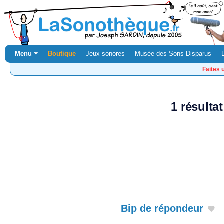
Menu ⏷
Boutique
Jeux sonores
Musée des Sons Disparus
Faites 
1 résulta
Bip de répondeur