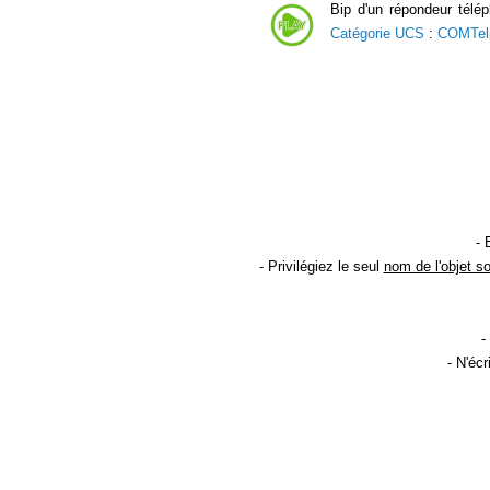
Bip d'un répondeur télé
Catégorie UCS
:
COMTel
- 
- Privilégiez le seul
nom de l'objet s
-
- N'éc