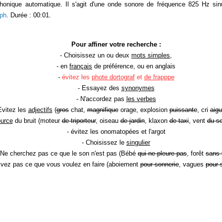
phonique automatique. Il s'agit d'une onde sonore de fréquence 825 Hz sinu
ph
. Durée : 00:01.
Pour affiner votre recherche :
- Choisissez un ou deux
mots simples
,
- en
français
de préférence, ou en anglais
-
évitez les
phote dortograf
et
de frapppe
- Essayez des
synonymes
- N'accordez pas
les verbes
Evitez les
adjectifs
(
gros
chat,
magnifique
orage, explosion
puissante
, cri
aigu
ource
du bruit (moteur
de triporteur
, oiseau
de jardin
, klaxon
de taxi
, vent
du so
- évitez les onomatopées et l'argot
- Choisissez le
singulier
 Ne cherchez pas ce que le son n'est pas (Bébé
qui ne pleure pas
, forêt
sans 
rivez pas ce que vous voulez en faire (aboiement
pour sonnerie
, vagues
pour 