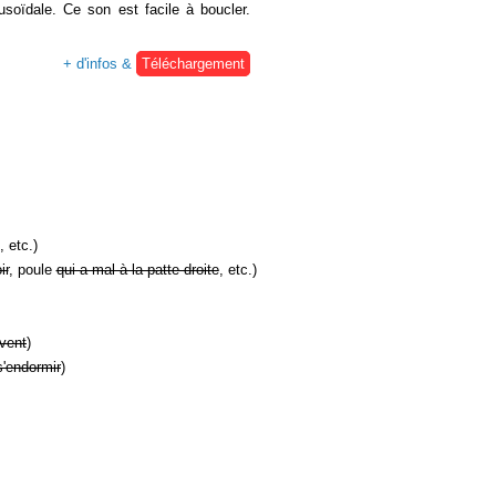
soïdale. Ce son est facile à boucler.
+ d'infos &
Téléchargement
, etc.)
ir
, poule
qui a mal à la patte droite
, etc.)
vent
)
s'endormir
)