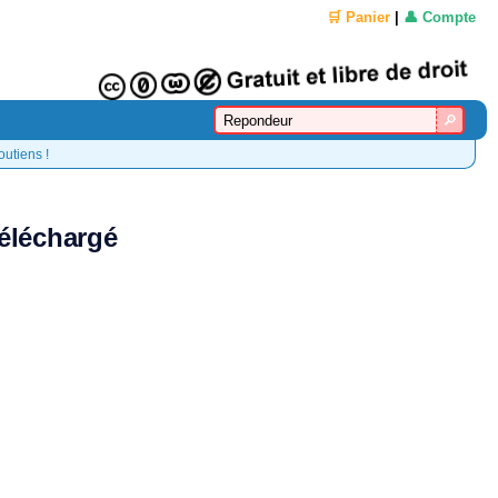
🛒 Panier
|
👤 Compte
outiens !
téléchargé