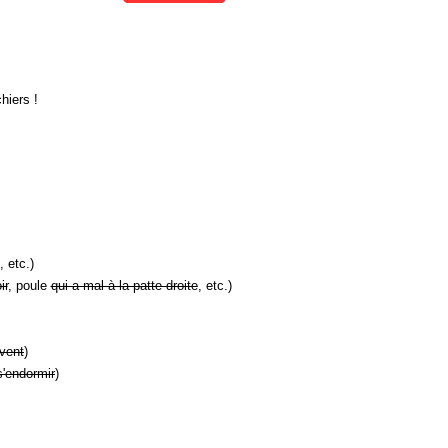
hiers !
, etc.)
ir
, poule
qui a mal à la patte droite
, etc.)
vent
)
s'endormir
)