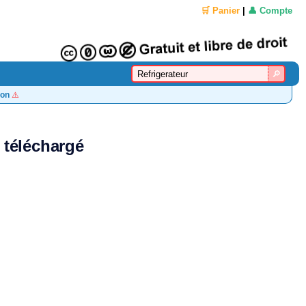
🛒 Panier
|
👤 Compte
on
⚠️
 téléchargé