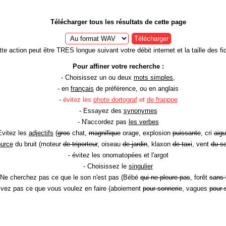
Télécharger tous les résultats de cette page
Télécharger
te action peut être TRES longue suivant votre débit internet et la taille des fic
Pour affiner votre recherche :
- Choisissez un ou deux
mots simples
,
- en
français
de préférence, ou en anglais
-
évitez les
phote dortograf
et
de frapppe
- Essayez des
synonymes
- N'accordez pas
les verbes
Evitez les
adjectifs
(
gros
chat,
magnifique
orage, explosion
puissante
, cri
aigu
ource
du bruit (moteur
de triporteur
, oiseau
de jardin
, klaxon
de taxi
, vent
du so
- évitez les onomatopées et l'argot
- Choisissez le
singulier
 Ne cherchez pas ce que le son n'est pas (Bébé
qui ne pleure pas
, forêt
sans 
rivez pas ce que vous voulez en faire (aboiement
pour sonnerie
, vagues
pour 