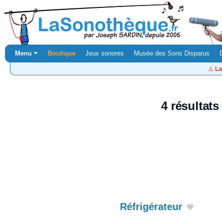
Menu ⏷
Boutique
Jeux sonores
Musée des Sons Disparus
⚠️
La
4 résultat
Réfrigérateur