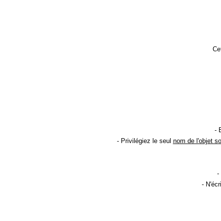
Cet
- 
- Privilégiez le seul
nom de l'objet s
-
- N'éc