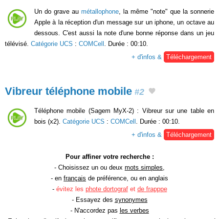
Un do grave au
métallophone
, la même "note" que la sonnerie
Apple à la réception d'un message sur un iphone, un octave au
dessous. C'est aussi la note d'une bonne réponse dans un jeu
télévisé.
Catégorie UCS
:
COMCell
. Durée : 00:10.
+ d'infos &
Téléchargement
Vibreur téléphone mobile
#2
Téléphone mobile (Sagem MyX-2) : Vibreur sur une table en
bois (x2).
Catégorie UCS
:
COMCell
. Durée : 00:10.
+ d'infos &
Téléchargement
Pour affiner votre recherche :
- Choisissez un ou deux
mots simples
,
- en
français
de préférence, ou en anglais
-
évitez les
phote dortograf
et
de frapppe
- Essayez des
synonymes
- N'accordez pas
les verbes