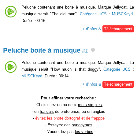
Peluche contenant une boite à musique. Marque Jellycat. La
musique serait "The old man".
Catégorie UCS
:
MUSCKeyd
.
Durée : 00:16.
+ d'infos &
Téléchargement
Peluche boite à musique
#1
Peluche contenant une boite à musique. Marque Jellycat. La
musique serait "How much is that doggy".
Catégorie UCS
:
MUSCKeyd
. Durée : 00:14.
+ d'infos &
Téléchargement
Pour affiner votre recherche :
- Choisissez un ou deux
mots simples
,
- en
français
de préférence, ou en anglais
-
évitez les
phote dortograf
et
de frapppe
- Essayez des
synonymes
- N'accordez pas
les verbes