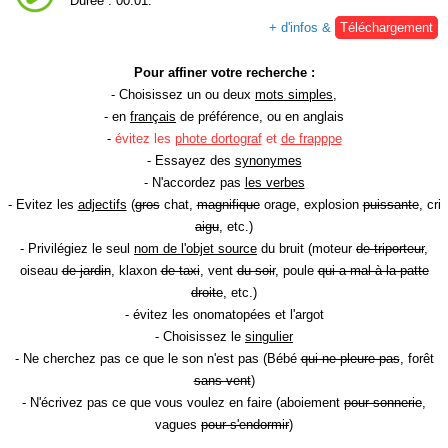
Durée : 00:01.
+ d'infos &
Téléchargement
Pour affiner votre recherche :
- Choisissez un ou deux
mots simples
,
- en
français
de préférence, ou en anglais
-
évitez les
phote dortograf
et
de frapppe
- Essayez des
synonymes
- N'accordez pas
les verbes
- Evitez les
adjectifs
(
gros
chat,
magnifique
orage, explosion
puissante
, cri
aigu
, etc.)
- Privilégiez le seul
nom de l'objet source
du bruit (moteur
de triporteur
,
oiseau
de jardin
, klaxon
de taxi
, vent
du soir
, poule
qui a mal à la patte
droite
, etc.)
- évitez les onomatopées et l'argot
- Choisissez le
singulier
- Ne cherchez pas ce que le son n'est pas (Bébé
qui ne pleure pas
, forêt
sans vent
)
- N'écrivez pas ce que vous voulez en faire (aboiement
pour sonnerie
,
vagues
pour s'endormir
)